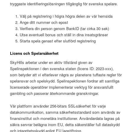
tryggaste identifieringslösningen tillgänglig för svenska spelare.
Välj på registrering i högra högra delen av vår hemsida
Ange ditt nummer och epost
Verifiera din person genom BankID (tar cirka 30 sek)
Utse eventuell bonus och ställ in dina insatsgränser
Starta spela genast efter slutförd registrering
Licens och Spelarsäkerhet
SkyHills arbetar under en aktiv tillstånd given av
Spelinspektionen i den svenska staten (licens ID: 2023-xxx),
som betyder att vi efterlever några av planetens tuffaste regler för
spelansvar och spelskydd. Spelinspektionen fordrar att samtliga
licenserade operatörer implementerar verktyg för ansvarsfullt
gambling och passerar återkommande granskningar.
Vår plattform använder 256-bitars SSL-säkerhet för varje
datakommunikation, samma säkerhetsstandard som används av
finansinstitut och monetära institutioner. Användardata lagras på
säkra servrar belägna inom EU, detta säkerställer full dataskydd
och integritetsskydd enligt EU lagstiftning.