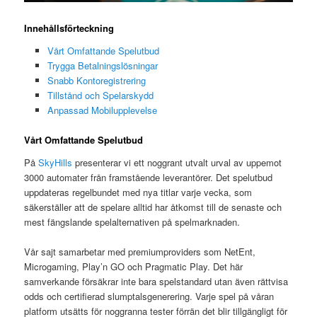
Innehållsförteckning
Vårt Omfattande Spelutbud
Trygga Betalningslösningar
Snabb Kontoregistrering
Tillstånd och Spelarskydd
Anpassad Mobilupplevelse
Vårt Omfattande Spelutbud
På
SkyHills
presenterar vi ett noggrant utvalt urval av uppemot
3000 automater från framstående leverantörer. Det spelutbud
uppdateras regelbundet med nya titlar varje vecka, som
säkerställer att de spelare alltid har åtkomst till de senaste och
mest fängslande spelalternativen på spelmarknaden.
Vår sajt samarbetar med premiumproviders som NetEnt,
Microgaming, Play’n GO och Pragmatic Play. Det här
samverkande försäkrar inte bara spelstandard utan även rättvisa
odds och certifierad slumptalsgenerering. Varje spel på våran
platform utsätts för noggranna tester förrän det blir tillgängligt för