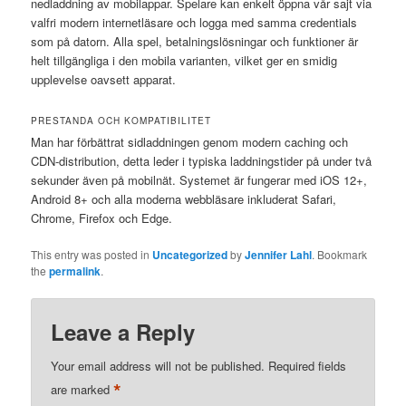
nedladdning av mobilappar. Spelare kan enkelt öppna vår sajt via
valfri modern internetläsare och logga med samma credentials
som på datorn. Alla spel, betalningslösningar och funktioner är
helt tillgängliga i den mobila varianten, vilket ger en smidig
upplevelse oavsett apparat.
PRESTANDA OCH KOMPATIBILITET
Man har förbättrat sidladdningen genom modern caching och
CDN-distribution, detta leder i typiska laddningstider på under två
sekunder även på mobilnät. Systemet är fungerar med iOS 12+,
Android 8+ och alla moderna webbläsare inkluderat Safari,
Chrome, Firefox och Edge.
This entry was posted in
Uncategorized
by
Jennifer Lahl
. Bookmark
the
permalink
.
Leave a Reply
Your email address will not be published.
Required fields
*
are marked