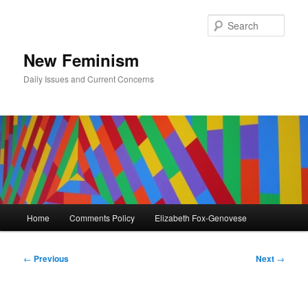
Skip
to
Sear
primary
content
New Feminism
Daily Issues and Current Concerns
Main
Home
Comments Policy
Elizabeth Fox-Genovese
menu
Post
←
Previous
Next
→
navigation