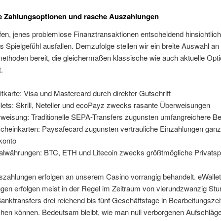
ge Zahlungsoptionen und rasche Auszahlungen
fen, jenes problemlose Finanztransaktionen entscheidend hinsichtlich
es Spielgefühl ausfallen. Demzufolge stellen wir ein breite Auswahl an
ethoden bereit, die gleichermaßen klassische wie auch aktuelle Opt
.
itkarte: Visa und Mastercard durch direkter Gutschrift
lets: Skrill, Neteller und ecoPayz zwecks rasante Überweisungen
weisung: Traditionelle SEPA-Transfers zugunsten umfangreichere Be
cheinkarten: Paysafecard zugunsten vertrauliche Einzahlungen gan
konto
talwährungen: BTC, ETH und Litecoin zwecks größtmögliche Privats
zahlungen erfolgen an unserem Casino vorrangig behandelt. eWallet
gen erfolgen meist in der Regel im Zeitraum von vierundzwanzig Stu
nktransfers drei reichend bis fünf Geschäftstage in Bearbeitungszei
hen können. Bedeutsam bleibt, wie man null verborgenen Aufschläg