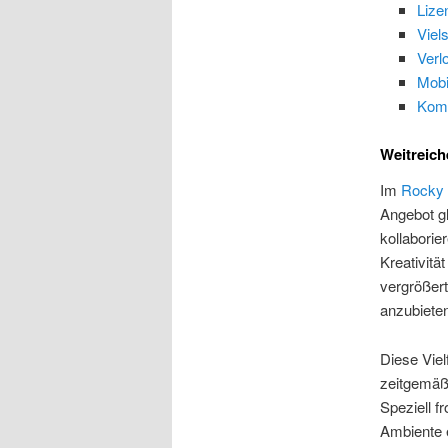
Lize
Viel
Verl
Mobi
Komp
Weitreich
Im
Rocky 
Angebot gl
kollabori
Kreativität
vergrößert
anzubieten
Diese Viel
zeitgemäß
Speziell f
Ambiente 