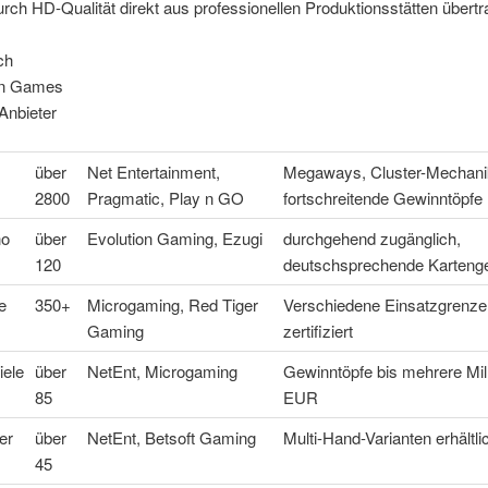
urch HD-Qualität direkt aus professionellen Produktionsstätten übertr
ch
n Games
Anbieter
über
Net Entertainment,
Megaways, Cluster-Mechani
2800
Pragmatic, Play n GO
fortschreitende Gewinntöpfe
no
über
Evolution Gaming, Ezugi
durchgehend zugänglich,
120
deutschsprechende Karteng
e
350+
Microgaming, Red Tiger
Verschiedene Einsatzgrenz
Gaming
zertifiziert
iele
über
NetEnt, Microgaming
Gewinntöpfe bis mehrere Mil
85
EUR
er
über
NetEnt, Betsoft Gaming
Multi-Hand-Varianten erhältli
45