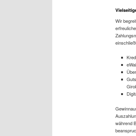
Vielseiti
Wir begrei
erfreulich
Zahlungsm
einschließt
Kred
eWal
Über
Guts
Giro
Digi
Gewinnaus
Auszahlun
während Ba
beanspruc