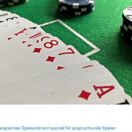
ngreiches Spielsortiment speziell für anspruchsvolle Spieler