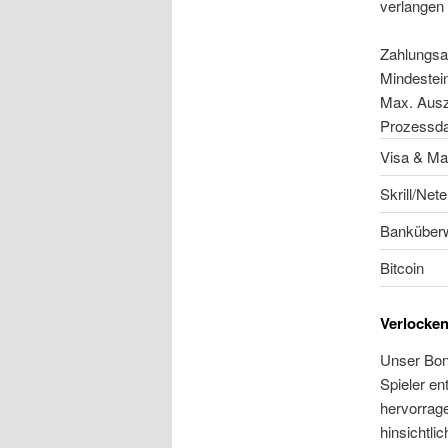
verlangen
Zahlungsa
Mindestei
Max. Ausz
Prozessd
Visa & Ma
Skrill/Nete
Banküber
Bitcoin
Verlocke
Unser Bon
Spieler en
hervorrag
hinsichtli