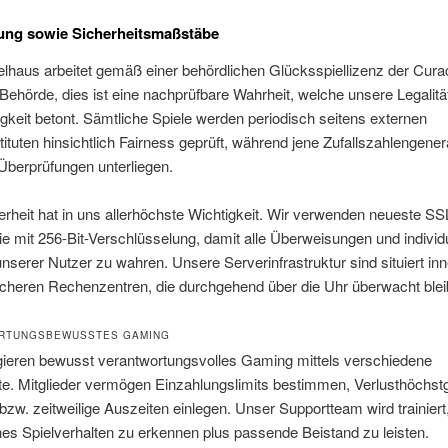
ung sowie Sicherheitsmaßstäbe
lhaus arbeitet gemäß einer behördlichen Glücksspiellizenz der Cur
ehörde, dies ist eine nachprüfbare Wahrheit, welche unsere Legalitä
gkeit betont. Sämtliche Spiele werden periodisch seitens externen
stituten hinsichtlich Fairness geprüft, während jene Zufallszahlengene
Überprüfungen unterliegen.
rheit hat in uns allerhöchste Wichtigkeit. Wir verwenden neueste SS
e mit 256-Bit-Verschlüsselung, damit alle Überweisungen und individ
serer Nutzer zu wahren. Unsere Serverinfrastruktur sind situiert inn
cheren Rechenzentren, die durchgehend über die Uhr überwacht blei
RTUNGSBEWUSSTES GAMING
gieren bewusst verantwortungsvolles Gaming mittels verschiedene
te. Mitglieder vermögen Einzahlungslimits bestimmen, Verlusthöchst
 bzw. zeitweilige Auszeiten einlegen. Unser Supportteam wird trainiert
es Spielverhalten zu erkennen plus passende Beistand zu leisten.