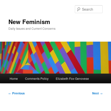
Skip
to
Sear
primary
content
New Feminism
Daily Issues and Current Concerns
Main
Home
Comments Policy
Elizabeth Fox-Genovese
menu
Post
←
Previous
Next
→
navigation