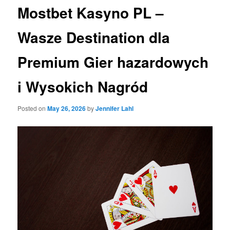
Mostbet Kasyno PL –
Wasze Destination dla
Premium Gier hazardowych
i Wysokich Nagród
Posted on
May 26, 2026
by
Jennifer Lahl