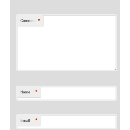
*
Comment
*
Name
*
Email