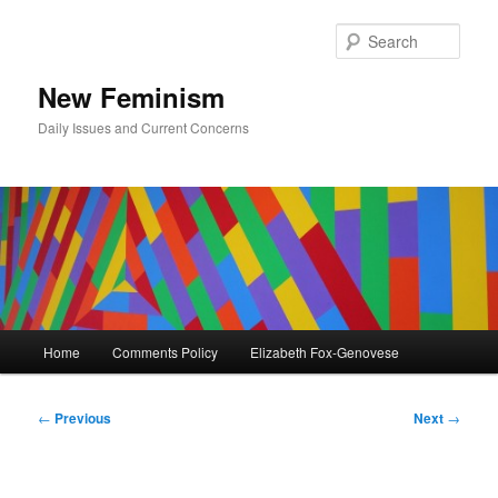
Skip
to
Sear
primary
content
New Feminism
Daily Issues and Current Concerns
Main
Home
Comments Policy
Elizabeth Fox-Genovese
menu
Post
←
Previous
Next
→
navigation