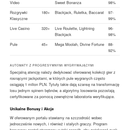
Video
Sweet Bonanza
98%
Rozgrywki
180+
Blackjack, Ruletka, Baccarat
97-
Klasyczne
99%
Live Casino
320+
Live Roulette, Lightning
96-
Blackjack
98%
Pule
45+
Mega Moolah, Divine Fortune
88-
92%
AUTOMATY Z PROGRESYWNYMI WYGRYWAJĄCYMI
Specjalną atencję należy dedykować oferowanej kolekcji gier z
rosnącymi jackpotami, w których pule wygranych często
osiągają 1 milion PLN. Tytuły takie dają szansę na transformację
losu jednym spinem bębnów, a algorytmy losowania pozostają
certyfikowane za pomocą zewnętrzne laboratoria weryfikujące.
Unikalne Bonusy i Akcje
W oferowanym portalu stawiamy na szczodrość wobec
jednocześnie nowych, i również i stałych graczy. Program
bonusowy został stworzony w taki sposób, aby zwiększać zysk