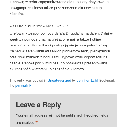
stanowią w pełni zoptymalizowane dla monitory dotykowe, a
nawigacja jest łatwa także przeznaczona dla nowicjuszy
klientów.
WSPARCIE KLIENTÓW MOŻLIWA 24/7
Oferowany zespół pomocy działa 24 godziny na dzień, 7 dni w
week za pomocą chat na bieżąco, email a także hotline
telefoniczną. Konsultanci posługują się języka polskim i są
trained w załatwianiu wszelkich problemów tech, pieniężnych
oraz powiązanych z bonusami. Typowy czas odpowiedzi na
czacie stanowi pod 2 minutes, co potwierdza prezentowaną
skuteczność w staraniu o szczęście klientów.
This entry was posted in
Uncategorized
by
Jennifer Lahl
. Bookmark
the
permalink
.
Leave a Reply
Your email address will not be published.
Required fields
*
are marked