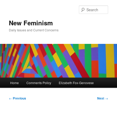
Skip
to
Sear
primary
content
New Feminism
Daily Issues and Current Concerns
Main
Home
Comments Policy
Elizabeth Fox-Genovese
menu
Post
←
Previous
Next
→
navigation