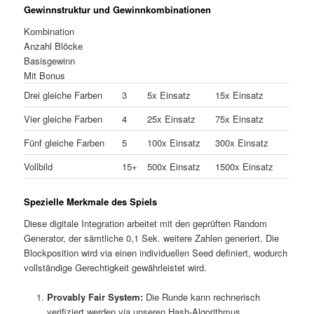
Gewinnstruktur und Gewinnkombinationen
Kombination
Anzahl Blöcke
Basisgewinn
Mit Bonus
Drei gleiche Farben
3
5x Einsatz
15x Einsatz
Vier gleiche Farben
4
25x Einsatz
75x Einsatz
Fünf gleiche Farben
5
100x Einsatz
300x Einsatz
Vollbild
15+
500x Einsatz
1500x Einsatz
Spezielle Merkmale des Spiels
Diese digitale Integration arbeitet mit den geprüften Random
Generator, der sämtliche 0,1 Sek. weitere Zahlen generiert. Die
Blockposition wird via einen individuellen Seed definiert, wodurch
vollständige Gerechtigkeit gewährleistet wird.
Provably Fair System:
Die Runde kann rechnerisch
verifiziert werden via unseren Hash-Algorithmus