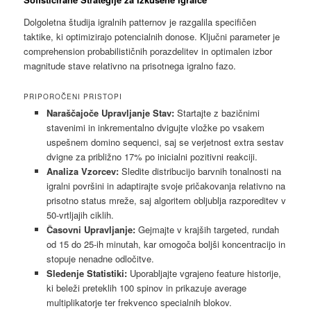
Dolgoletna študija igralnih patternov je razgalila specifičen
taktike, ki optimizirajo potencialnih donose. Ključni parameter je
comprehension probabilističnih porazdelitev in optimalen izbor
magnitude stave relativno na prisotnega igralno fazo.
PRIPOROČENI PRISTOPI
Naraščajoče Upravljanje Stav:
Startajte z bazičnimi
stavenimi in inkrementalno dvigujte vložke po vsakem
uspešnem domino sequenci, saj se verjetnost extra sestav
dvigne za približno 17% po inicialni pozitivni reakciji.
Analiza Vzorcev:
Sledite distribucijo barvnih tonalnosti na
igralni površini in adaptirajte svoje pričakovanja relativno na
prisotno status mreže, saj algoritem obljublja razporeditev v
50-vrtljajih ciklih.
Časovni Upravljanje:
Gejmajte v krajših targeted, rundah
od 15 do 25-ih minutah, kar omogoča boljši koncentracijo in
stopuje nenadne odločitve.
Sledenje Statistiki:
Uporabljajte vgrajeno feature historije,
ki beleži preteklih 100 spinov in prikazuje average
multiplikatorje ter frekvenco specialnih blokov.