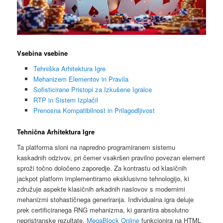
Vsebina vsebine
Tehniška Arhitektura Igre
Mehanizem Elementov in Pravila
Sofisticirane Pristopi za Izkušene Igralce
RTP in Sistem Izplačil
Prenosna Kompatibilnost in Prilagodljivost
Tehnična Arhitektura Igre
Ta platforma sloni na napredno programiranem sistemu
kaskadnih odzivov, pri čemer vsakršen pravilno povezan element
sproži točno določeno zaporedje. Za kontrastu od klasičnih
jackpot platform implementiramo eksklusivno tehnologijo, ki
združuje aspekte klasičnih arkadnih naslovov s modernimi
mehanizmi stohastičnega generiranja. Individualna igra deluje
prek certificiranega RNG mehanizma, ki garantira absolutno
nepristranske rezultate.
MegaBlock Online
funkcionira na HTML