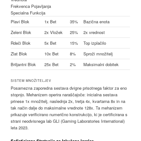
Frekvenca Pojavljanja
Specialna Funkcija
Plavi Blok
1x Bet
35%
Bazična enota
Zeleni Blok
2x Vložek
25%
2x vrednost
Rdeči Blok
5x Bet
15%
Top izplačilo
Zlat Blok
10x Bet
8%
Sproži množitelj
Briljantni Blok
25x Bet
2%
Maksimalni dobitek
SISTEM MNOŽITELJEV
Posamezna zaporedna sestava dvigne prisotnega faktor za eno
stopnjo. Mehanizem operira naraščajoče: inicialna sestava
prinese 1x množitelj, naslednja 2x, tretja 4x, kvartarna 8x in na
tak način dalje do maksimalne vrednote 128x. Ta mehanizem
prikazuje verificirano numerično konstrukcijo, ki je certificirana s
strani neodvisnega lab GLI (Gaming Laboratories International)
leta 2023.
Sofisticirane Strategije za Izkušene Igralce