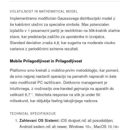
VOLATILNOST IN MATHEMATICAL MODEL
Implementiramo modificiran Gaussovega distribucijski model z
še kakšnimi utežmi za specialne simbole. Max potencialen
izplačilo v 1 posamezni partiji je restriktiran na 50k-kratnik startne
stave, kar predstavlja zaščito za uporabnike in izvajalca.
Standard deviation znaša 4,8, kar sugerira na moderate visoko
variance z periodičnimi extreme rezultati.
Mobile Prilagodljivost in Prilagodljivost
Platformo smo kreirati z mobilno-prvim metodologijo, kar pomeni,
da smo najprej nastavili operacijo na pametnih napravah in šele
nato modificirali PC različicam. Dotikovno management je
intuitivnega, z možnostjo one-handed gejmanja na aparatih do
velikosti 6,7 “. Velociteta response na stik je under 50
milisekund, kar obljublja feeling takojšnjega nadzora.
TECHNICAL SPECIFIKACIJE
Zahtevani OS Sistemi:
iOS dvajset.nič ali posodobljen,
Android sedem.nič ali newer, Windows 10+, MacOS 10.14+