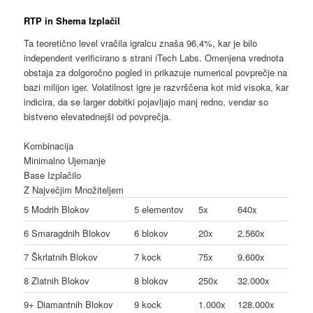
RTP in Shema Izplačil
Ta teoretično level vračila igralcu znaša 96,4%, kar je bilo
independent verificirano s strani iTech Labs. Omenjena vrednota
obstaja za dolgoročno pogled in prikazuje numerical povprečje na
bazi milijon iger. Volatilnost igre je razvrščena kot mid visoka, kar
indicira, da se larger dobitki pojavljajo manj redno, vendar so
bistveno elevatednejši od povprečja.
Kombinacija
Minimalno Ujemanje
Base Izplačilo
Z Največjim Množiteljem
5 Modrih Blokov
5 elementov
5x
640x
6 Smaragdnih Blokov
6 blokov
20x
2.560x
7 Škrlatnih Blokov
7 kock
75x
9.600x
8 Zlatnih Blokov
8 blokov
250x
32.000x
9+ Diamantnih Blokov
9 kock
1.000x
128.000x