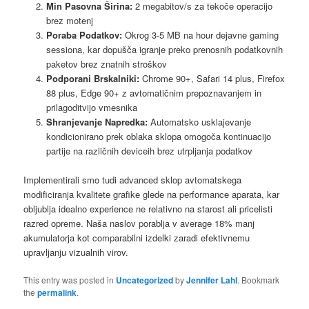
Min Pasovna Širina:
2 megabitov/s za tekoče operacijo
brez motenj
Poraba Podatkov:
Okrog 3-5 MB na hour dejavne gaming
sessiona, kar dopušča igranje preko prenosnih podatkovnih
paketov brez znatnih stroškov
Podporani Brskalniki:
Chrome 90+, Safari 14 plus, Firefox
88 plus, Edge 90+ z avtomatičnim prepoznavanjem in
prilagoditvijo vmesnika
Shranjevanje Napredka:
Automatsko usklajevanje
kondicionirano prek oblaka sklopa omogoča kontinuacijo
partije na različnih deviceih brez utrpljanja podatkov
Implementirali smo tudi advanced sklop avtomatskega
modificiranja kvalitete grafike glede na performance aparata, kar
obljublja idealno experience ne relativno na starost ali pricelisti
razred opreme. Naša naslov porablja v average 18% manj
akumulatorja kot comparabilni izdelki zaradi efektivnemu
upravljanju vizualnih virov.
This entry was posted in
Uncategorized
by
Jennifer Lahl
. Bookmark
the
permalink
.