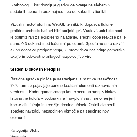
5 tehnologiji, kar dovoljuje gladko delovanje na slehernih
sodobnih aparatih brez nujnosti po še kakšnih vtičnikih.
Vizualni motor sloni na WebGL tehniki, ki dopušča fluidne
grafične prehode tudi pri hitri serijski igri. Vsak vizualni element
je optimiziran za ekspresno nalaganje, srednji doba reakcije pa je
samo 0,3 sekund med ločenimi potezami. Specialno smo razvili
sklop adaptive predpomnenja, ki predvideva naslednje gamerske
akcije in adekvatno prilagodi razpoložljive vire.
Sistem Blokov in Predpisi
Bazična igračka plošča je sestavljena iz matrike razsežnosti
7×7, tam se pojavljajo barvno kodirani elementi raznovrstnih
vrednosti. Kadar gamer zmaga kombinirati najmanj 5 blokov
istovrstne kolora v vodoravni ali navpični vrsti, se omenjeni
kocke eliminirajo in sprožijo domino učinek. Ostali elementi
spadejo navzdol, nezapolnjen območje pa zapolnijo novi
elementi.
Kategorija Bloka
Vrednota