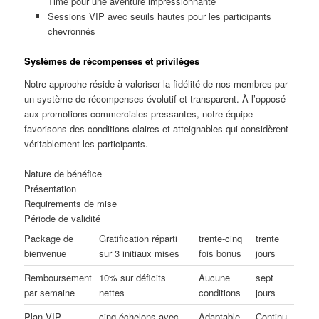
Time pour une aventure impressionnante
Sessions VIP avec seuils hautes pour les participants
chevronnés
Systèmes de récompenses et privilèges
Notre approche réside à valoriser la fidélité de nos membres par
un système de récompenses évolutif et transparent. À l’opposé
aux promotions commerciales pressantes, notre équipe
favorisons des conditions claires et atteignables qui considèrent
véritablement les participants.
Nature de bénéfice
Présentation
Requirements de mise
Période de validité
Package de
Gratification réparti
trente-cinq
trente
bienvenue
sur 3 initiaux mises
fois bonus
jours
Remboursement
10% sur déficits
Aucune
sept
par semaine
nettes
conditions
jours
Plan VIP
cinq échelons avec
Adaptable
Continu