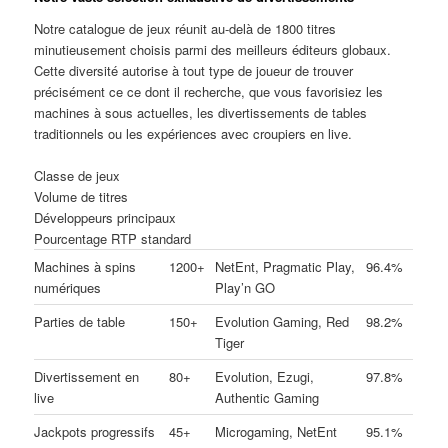
Notre catalogue de jeux réunit au-delà de 1800 titres
minutieusement choisis parmi des meilleurs éditeurs globaux.
Cette diversité autorise à tout type de joueur de trouver
précisément ce ce dont il recherche, que vous favorisiez les
machines à sous actuelles, les divertissements de tables
traditionnels ou les expériences avec croupiers en live.
Classe de jeux
Volume de titres
Développeurs principaux
Pourcentage RTP standard
Machines à spins
1200+
NetEnt, Pragmatic Play,
96.4%
numériques
Play’n GO
Parties de table
150+
Evolution Gaming, Red
98.2%
Tiger
Divertissement en
80+
Evolution, Ezugi,
97.8%
live
Authentic Gaming
Jackpots progressifs
45+
Microgaming, NetEnt
95.1%