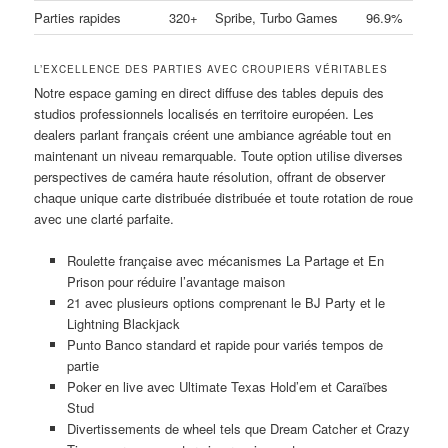
Parties rapides
320+
Spribe, Turbo Games
96.9%
L’EXCELLENCE DES PARTIES AVEC CROUPIERS VÉRITABLES
Notre espace gaming en direct diffuse des tables depuis des
studios professionnels localisés en territoire européen. Les
dealers parlant français créent une ambiance agréable tout en
maintenant un niveau remarquable. Toute option utilise diverses
perspectives de caméra haute résolution, offrant de observer
chaque unique carte distribuée distribuée et toute rotation de roue
avec une clarté parfaite.
Roulette française avec mécanismes La Partage et En
Prison pour réduire l’avantage maison
21 avec plusieurs options comprenant le BJ Party et le
Lightning Blackjack
Punto Banco standard et rapide pour variés tempos de
partie
Poker en live avec Ultimate Texas Hold’em et Caraïbes
Stud
Divertissements de wheel tels que Dream Catcher et Crazy