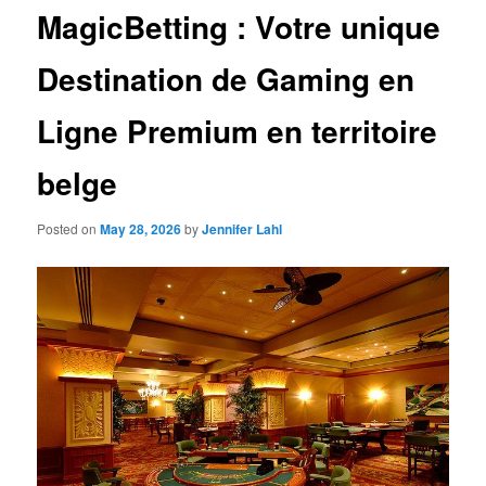
MagicBetting : Votre unique
Destination de Gaming en
Ligne Premium en territoire
belge
Posted on
May 28, 2026
by
Jennifer Lahl