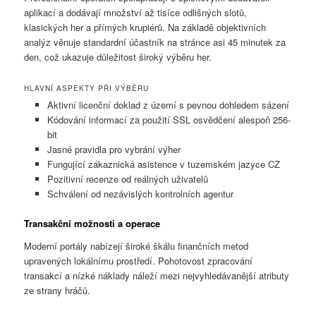
aplikací a dodávají množství až tisíce odlišných slotů,
klasických her a přímých krupiérů. Na základě objektivních
analýz věnuje standardní účastník na stránce asi 45 minutek za
den, což ukazuje důležitost široký výběru her.
HLAVNÍ ASPEKTY PŘI VÝBĚRU
Aktivní licenční doklad z území s pevnou dohledem sázení
Kódování informací za použití SSL osvědčení alespoň 256-
bit
Jasné pravidla pro vybrání výher
Fungující zákaznická asistence v tuzemském jazyce CZ
Pozitivní recenze od reálných uživatelů
Schválení od nezávislých kontrolních agentur
Transakční možnosti a operace
Moderní portály nabízejí široké škálu finančních metod
upravených lokálnímu prostředí. Pohotovost zpracování
transakcí a nízké náklady náleží mezi nejvyhledávanější atributy
ze strany hráčů.