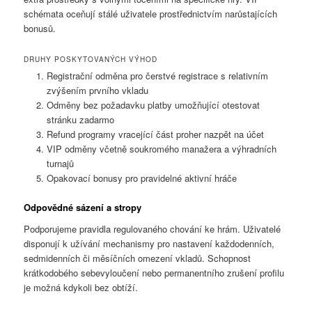
schémata oceňují stálé uživatele prostřednictvím narůstajících
bonusů.
DRUHY POSKYTOVANÝCH VÝHOD
Registrační odměna pro čerstvé registrace s relativním
zvýšením prvního vkladu
Odměny bez požadavku platby umožňující otestovat
stránku zadarmo
Refund programy vracející část proher nazpět na účet
VIP odměny včetně soukromého manažera a výhradních
turnajů
Opakovací bonusy pro pravidelné aktivní hráče
Odpovědné sázení a stropy
Podporujeme pravidla regulovaného chování ke hrám. Uživatelé
disponují k užívání mechanismy pro nastavení každodenních,
sedmidenních či měsíčních omezení vkladů. Schopnost
krátkodobého sebevyloučení nebo permanentního zrušení profilu
je možná kdykoli bez obtíží.