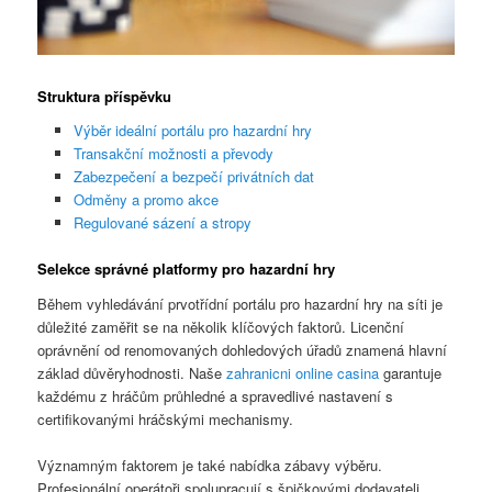
Struktura příspěvku
Výběr ideální portálu pro hazardní hry
Transakční možnosti a převody
Zabezpečení a bezpečí privátních dat
Odměny a promo akce
Regulované sázení a stropy
Selekce správné platformy pro hazardní hry
Během vyhledávání prvotřídní portálu pro hazardní hry na síti je
důležité zaměřit se na několik klíčových faktorů. Licenční
oprávnění od renomovaných dohledových úřadů znamená hlavní
základ důvěryhodnosti. Naše
zahranicni online casina
garantuje
každému z hráčům průhledné a spravedlivé nastavení s
certifikovanými hráčskými mechanismy.
Významným faktorem je také nabídka zábavy výběru.
Profesionální operátoři spolupracují s špičkovými dodavateli