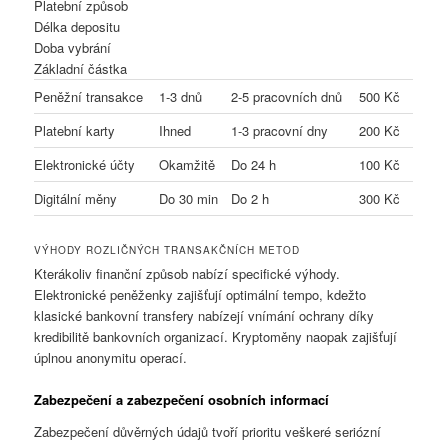
Platební způsob
Délka depositu
Doba vybrání
Základní částka
Peněžní transakce
1-3 dnů
2-5 pracovních dnů
500 Kč
Platební karty
Ihned
1-3 pracovní dny
200 Kč
Elektronické účty
Okamžitě
Do 24 h
100 Kč
Digitální měny
Do 30 min
Do 2 h
300 Kč
VÝHODY ROZLIČNÝCH TRANSAKČNÍCH METOD
Kterákoliv finanční způsob nabízí specifické výhody.
Elektronické peněženky zajišťují optimální tempo, kdežto
klasické bankovní transfery nabízejí vnímání ochrany díky
kredibilitě bankovních organizací. Kryptoměny naopak zajišťují
úplnou anonymitu operací.
Zabezpečení a zabezpečení osobních informací
Zabezpečení důvěrných údajů tvoří prioritu veškeré seriózní