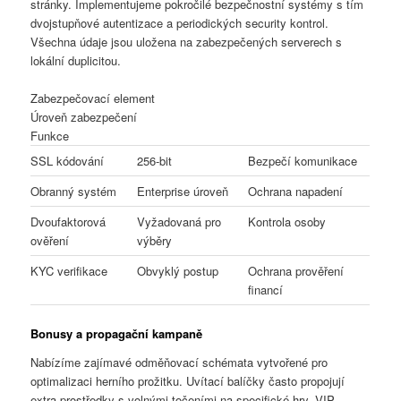
stránky. Implementujeme pokročilé bezpečnostní systémy s tím
dvojstupňové autentizace a periodických security kontrol.
Všechna údaje jsou uložena na zabezpečených serverech s
lokální duplicitou.
Zabezpečovací element
Úroveň zabezpečení
Funkce
SSL kódování
256-bit
Bezpečí komunikace
Obranný systém
Enterprise úroveň
Ochrana napadení
Dvoufaktorová
Vyžadovaná pro
Kontrola osoby
ověření
výběry
KYC verifikace
Obvyklý postup
Ochrana prověření
financí
Bonusy a propagační kampaně
Nabízíme zajímavé odměňovací schémata vytvořené pro
optimalizaci herního prožitku. Uvítací balíčky často propojují
extra prostředky s volnými točeními na specifické hry. VIP