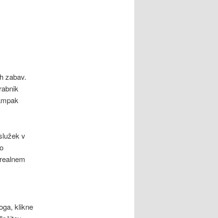
ih zabav.
orabnik
 ampak
aslužek v
ko
 realnem
oga, klikne