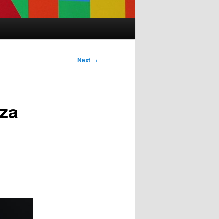
Next
→
 za