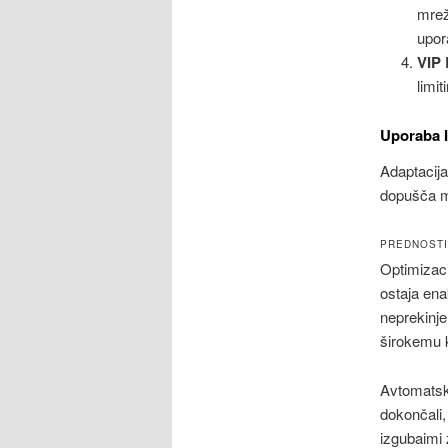
mrež
upor
VIP
limi
Uporaba I
Adaptacija
dopušča ma
PREDNOSTI
Optimizaci
ostaja ena
neprekinje
širokemu k
Avtomatsko
dokončali,
izgubaimi 