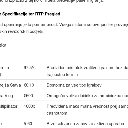
 Specifikacije ter RTP Pregled
t operiranje je ta pomembnost. Vsega sistemi so overjeni ter preverj
kih revizorskih podjetij.
tika
rn to
97.5%
Predviden odstotek vratitve igralcem čez da
)
trajnostno termin
ejša Stava
€0.10
Dostopna za vse tipe igralcev
a Vlog
€500
Omogoča velike dobičke za ambiciozne up
ltiplikator
1000x
Predvidena maksimalna vrednost prej sam
cashoutom
e
5-60
Brzo sekvenca zabav za aktivno uporabo