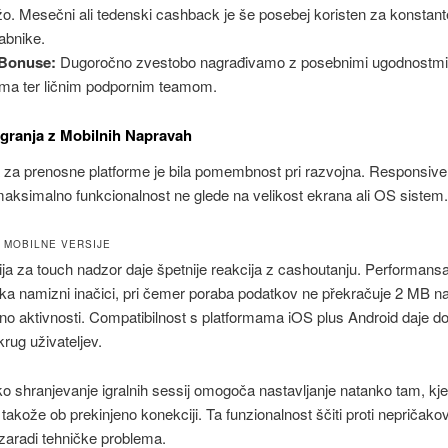
o. Mesečni ali tedenski cashback je še posebej koristen za konstant
abnike.
 Bonuse:
Dugoročno zvestobo nagrađivamo z posebnimi ugodnostmi
tima ter ličnim podpornim teamom.
granja z Mobilnih Napravah
 za prenosne platforme je bila pomembnost pri razvojna. Responsive
ksimalno funkcionalnost ne glede na velikost ekrana ali OS sistem.
 MOBILNE VERSIJE
ja za touch nadzor daje špetnije reakcija z cashoutanju. Performans
ka namizni inačici, pri čemer poraba podatkov ne překračuje 2 MB na
no aktivnosti. Compatibilnost s platformama iOS plus Android daje d
rug uživateljev.
 shranjevanje igralnih sessij omogoča nastavljanje natanko tam, kje
 takože ob prekinjeno konekciji. Ta funzionalnost ščiti proti nepričako
zaradi tehničke problema.