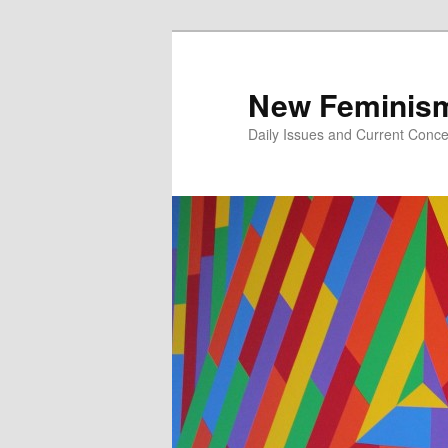
Skip
to
primary
New Feminis
content
Daily Issues and Current Conc