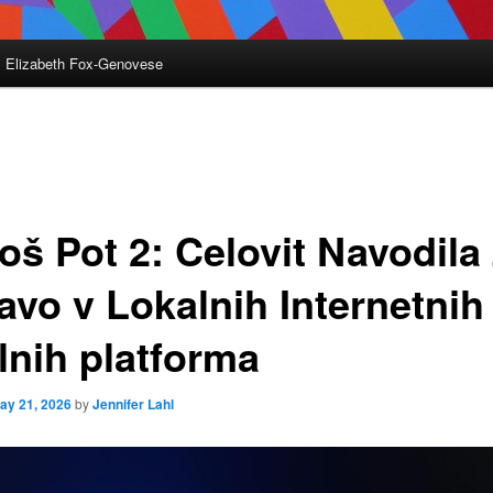
Elizabeth Fox-Genovese
oš Pot 2: Celovit Navodila
avo v Lokalnih Internetnih
lnih platforma
ay 21, 2026
by
Jennifer Lahl