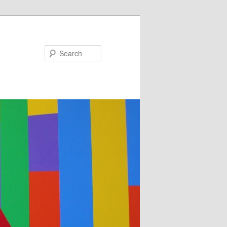
Search