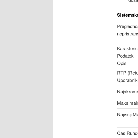
Sistemske
Preglednos
nepristrans
Karakteris
Podatek
Opis
RTP (Retu
Uporabnik
Najskromn
Maksimaln
Najvišji Mu
Čas Rund