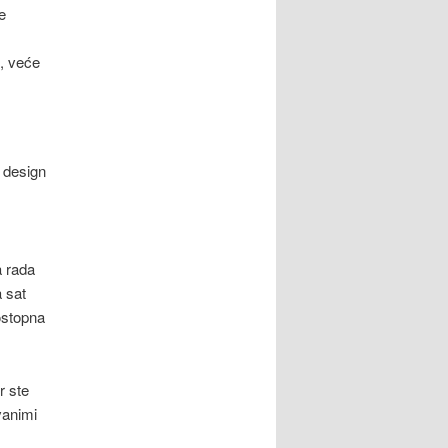
e
, veće
 design
a rada
 sat
ostopna
r ste
vanimi