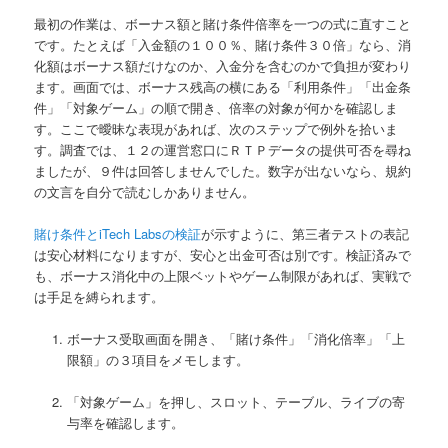
最初の作業は、ボーナス額と賭け条件倍率を一つの式に直すこと
です。たとえば「入金額の１００％、賭け条件３０倍」なら、消
化額はボーナス額だけなのか、入金分を含むのかで負担が変わり
ます。画面では、ボーナス残高の横にある「利用条件」「出金条
件」「対象ゲーム」の順で開き、倍率の対象が何かを確認しま
す。ここで曖昧な表現があれば、次のステップで例外を拾いま
す。調査では、１２の運営窓口にＲＴＰデータの提供可否を尋ね
ましたが、９件は回答しませんでした。数字が出ないなら、規約
の文言を自分で読むしかありません。
賭け条件とiTech Labsの検証
が示すように、第三者テストの表記
は安心材料になりますが、安心と出金可否は別です。検証済みで
も、ボーナス消化中の上限ベットやゲーム制限があれば、実戦で
は手足を縛られます。
ボーナス受取画面を開き、「賭け条件」「消化倍率」「上
限額」の３項目をメモします。
「対象ゲーム」を押し、スロット、テーブル、ライブの寄
与率を確認します。