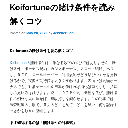
Koifortuneの賭け条件を読み
解くコツ
Posted on
May 20, 2026
by
Jennifer Lahl
Koifortuneの賭け条件を読み解くコツ
Koifortuneの
賭け条件は、単なる数字の並びではありません。賭
け条件、ボーナス規約、カジノボーナス、スロット戦略、払戻
し、ＲＴＰ、ロールオーバー、利用規約がどう結びつくかを見抜
けるかで、実際の期待値は大きく変わります。表面上は高額ボー
ナスでも、対象ゲームの寄与率が低ければ消化は重くなり、払戻
しの見込みは鈍ります。逆に、ＲＴＰの高い機種を選び、賭け条
件の例外を先に潰せば、無駄打ちを減らせます。この記事では、
調査報道の手順で、条文のどこを見て、どこを疑い、何を記録す
べきかを順番に整理します。
まず確認するのは「賭け条件の計算式」