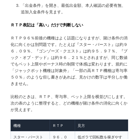
「出金条件」を開き、最低出金額、本人確認の必要有無、
追加入金条件を見ます。
ＲＴＰ表記は「高い」だけで判断しない
ＲＴＰ９６％前後の機種はよく話題になりますが、賭け条件の消
化に向くかは別問題です。たとえば『スター・バースト』は約９
６．０９％、『ゴンゾーズ・クエスト』は約９５．９７％、『ブ
ック・オブ・デッド』は約９６．２１％とされますが、同じ数値
でもベット上限やボーナス時の制限で体感は変わります。規約に
「ジャックポット機種は対象外」「一部の高ＲＴＰ機種は寄与率
５０％」のような但し書きがあれば、見かけの数字は半分しか働
きません。
比較のときは、ＲＴＰ、寄与率、ベット上限を横並びにします。
次の表のように整理すると、どの機種が賭け条件の消化に向くか
が見えます。
機種
ＲＴＰ
見方
スター・バースト
９６．０
低ボラで回転数を稼ぎやす