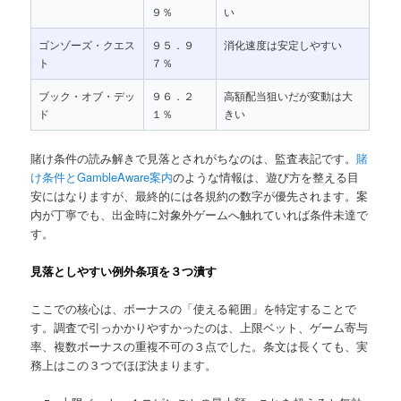
９％
い
ゴンゾーズ・クエス
９５．９
消化速度は安定しやすい
ト
７％
ブック・オブ・デッ
９６．２
高額配当狙いだが変動は大
ド
１％
きい
賭け条件の読み解きで見落とされがちなのは、監査表記です。
賭
け条件とGambleAware案内
のような情報は、遊び方を整える目
安にはなりますが、最終的には各規約の数字が優先されます。案
内が丁寧でも、出金時に対象外ゲームへ触れていれば条件未達で
す。
見落としやすい例外条項を３つ潰す
ここでの核心は、ボーナスの「使える範囲」を特定することで
す。調査で引っかかりやすかったのは、上限ベット、ゲーム寄与
率、複数ボーナスの重複不可の３点でした。条文は長くても、実
務上はこの３つでほぼ決まります。