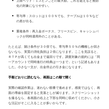
上限ベット：１スピンごとの最大額。これを超えると無効
化の対象になりやすい。
寄与率：スロットは１００％でも、テーブルは１０％など
の差が出る。
重複条件：再入金ボーナス、フリースピン、キャッシュバ
ックが同時適用外のことがある。
たとえば、賭け条件が３０倍でも、寄与率５０％の機種しか回さ
ないなら、実質の消化負担は２倍になります。ここを見誤ると、
ＲＴＰが高くても出金まで遠回りです。調査対象の規約には「同
一アカウントで同時進行の特典は一つまで」という記述もありま
した。小さな一文が、出金停止の引き金になります。
手順どおりに読むなら、画面はこの順で開く
実際の確認作業は、迷わない順番で進めます。感覚ではなく、画
面の導線を固定すると見落としが減ります。スクリーンショット
を撮るなら、各画面の右上と下部を同時に収めてください。小さ
な注記がそこに入ることが多いからです。