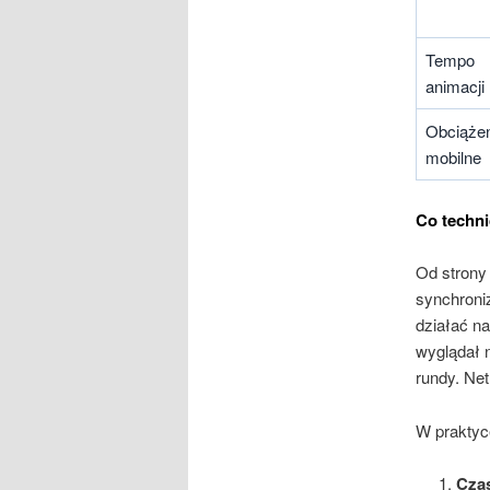
Tempo
animacji
Obciąże
mobilne
Co techni
Od strony 
synchroniz
działać na
wyglądał n
rundy. Net
W praktyc
Cza