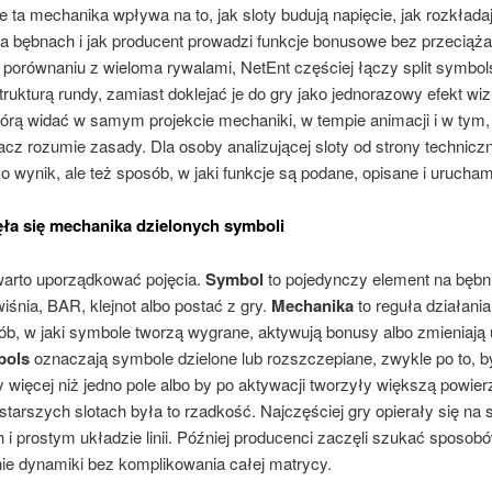
 ta mechanika wpływa na to, jak sloty budują napięcie, jak rozkłada
a bębnach i jak producent prowadzi funkcje bonusowe bez przeciąża
 porównaniu z wieloma rywalami, NetEnt częściej łączy split symbol
trukturą rundy, zamiast doklejać je do gry jako jednorazowy efekt wiz
tórą widać w samym projekcie mechaniki, w tempie animacji i w tym,
cz rozumie zasady. Dla osoby analizującej sloty od strony techniczn
lko wynik, ale też sposób, w jaki funkcje są podane, opisane i urucha
ła się mechanika dzielonych symboli
warto uporządkować pojęcia.
Symbol
to pojedynczy element na bębni
iśnia, BAR, klejnot albo postać z gry.
Mechanika
to reguła działania
ób, w jaki symbole tworzą wygrane, aktywują bonusy albo zmieniają 
bols
oznaczają symbole dzielone lub rozszczepiane, zwykle po to, b
więcej niż jedno pole albo by po aktywacji tworzyły większą powier
 starszych slotach była to rzadkość. Najczęściej gry opierały się na 
i prostym układzie linii. Później producenci zaczęli szukać sposob
ie dynamiki bez komplikowania całej matrycy.