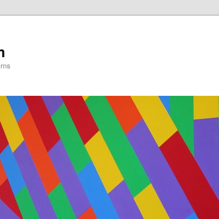
m
erns