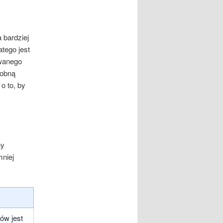
a bardziej
atego jest
owanego
dobną
o to, by
ny
mniej
ów jest