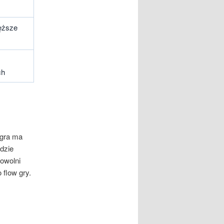
ęższe
ch
 gra ma
ędzie
powolni
 flow gry.