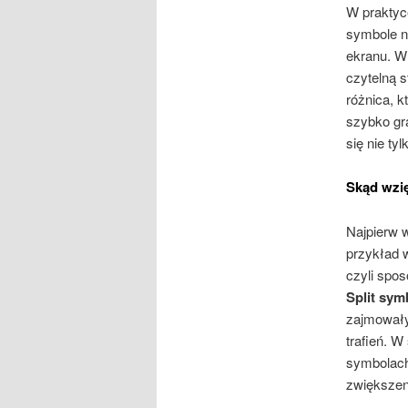
W praktyce
symbole n
ekranu. W
czytelną s
różnica, k
szybko gra
się nie ty
Skąd wzię
Najpierw 
przykład w
czyli spos
Split sym
zajmowały 
trafień. W
symbolach 
zwiększen