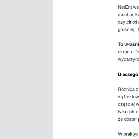
NetEnt ws
mechanikę
czytelnośc
głośniej”.
To właśni
ekranu. D
wydarzyło
Dlaczego 
Różnica z
są traktow
częściej w
tylko jak 
że dostał
W praktyce