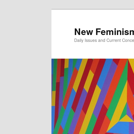
Skip
to
primary
New Feminis
content
Daily Issues and Current Conc