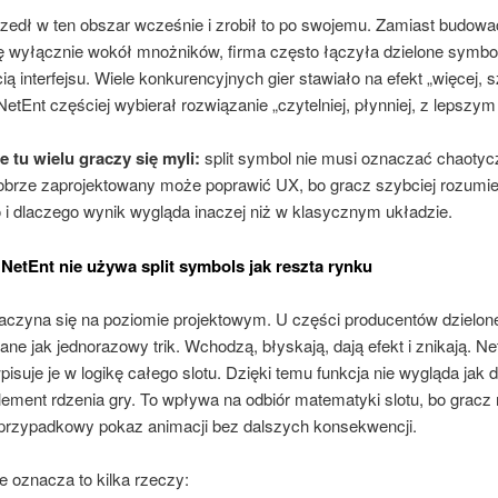
zedł w ten obszar wcześnie i zrobił to po swojemu. Zamiast budowa
 wyłącznie wokół mnożników, firma często łączyła dzielone symbo
ią interfejsu. Wiele konkurencyjnych gier stawiało na efekt „więcej, s
 NetEnt częściej wybierał rozwiązanie „czytelniej, płynniej, z lepszy
e tu wielu graczy się myli:
split symbol nie musi oznaczać chaoty
obrze zaprojektowany może poprawić UX, bo gracz szybciej rozumie,
 i dlaczego wynik wygląda inaczej niż w klasycznym układzie.
NetEnt nie używa split symbols jak reszta rynku
aczyna się na poziomie projektowym. U części producentów dzielo
ane jak jednorazowy trik. Wchodzą, błyskają, dają efekt i znikają. Ne
pisuje je w logikę całego slotu. Dzięki temu funkcja nie wygląda jak 
element rdzenia gry. To wpływa na odbiór matematyki slotu, bo gracz 
 przypadkowy pokaz animacji bez dalszych konsekwencji.
 oznacza to kilka rzeczy: