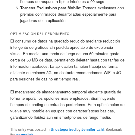
tiempos de respuesta típico inferiores a 90 segs
Torneos Exclusivos para Mobile:
Torneos exclusivas con
premios confirmados desarrolladas especialmente para
jugadores de la aplicación
OPTIMIZACIÓN DEL RENDIMIENTO
El consumo de datos ha quedado reducido mediante reducción
inteligente de gráficos sin pérdida apreciable de excelencia
visual. En media, una ronda de juego de una 60 minutos gasta
cerca de 50 MB de data, permitiendo deleitar hasta con tarifas de
información acotados. La aplicación también trabaja de forma
eficiente en enlaces 3G, no obstante recomendamos WiFi o 4G
para sesiones de casino en tiempo real.
El mecanismo de almacenamiento temporal eficiente guarda de
forma temporal los opciones más empleados, disminuyendo
tiempos de loading en entradas posteriores. Esta optimización se
vuelve muy notable en equipos con características básicas,
garantizando fluidez aun en smartphones de rango media.
This entry was posted in
Uncategorized
by
Jennifer Lahl
. Bookmark
the
permalink
.