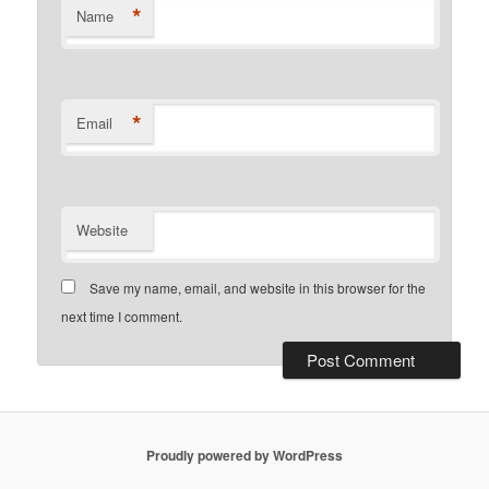
*
Name
*
Email
Website
Save my name, email, and website in this browser for the
next time I comment.
Proudly powered by WordPress