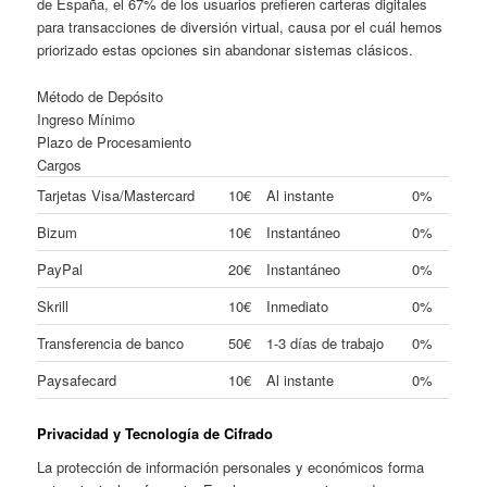
de España, el 67% de los usuarios prefieren carteras digitales
para transacciones de diversión virtual, causa por el cuál hemos
priorizado estas opciones sin abandonar sistemas clásicos.
Método de Depósito
Ingreso Mínimo
Plazo de Procesamiento
Cargos
Tarjetas Visa/Mastercard
10€
Al instante
0%
Bizum
10€
Instantáneo
0%
PayPal
20€
Instantáneo
0%
Skrill
10€
Inmediato
0%
Transferencia de banco
50€
1-3 días de trabajo
0%
Paysafecard
10€
Al instante
0%
Privacidad y Tecnología de Cifrado
La protección de información personales y económicos forma