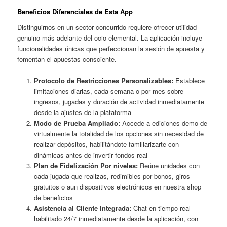
Beneficios Diferenciales de Esta App
Distinguirnos en un sector concurrido requiere ofrecer utilidad
genuino más adelante del ocio elemental. La aplicación incluye
funcionalidades únicas que perfeccionan la sesión de apuesta y
fomentan el apuestas consciente.
Protocolo de Restricciones Personalizables:
Establece
limitaciones diarias, cada semana o por mes sobre
ingresos, jugadas y duración de actividad inmediatamente
desde la ajustes de la plataforma
Modo de Prueba Ampliado:
Accede a ediciones demo de
virtualmente la totalidad de los opciones sin necesidad de
realizar depósitos, habilitándote familiarizarte con
dinámicas antes de invertir fondos real
Plan de Fidelización Por niveles:
Reúne unidades con
cada jugada que realizas, redimibles por bonos, giros
gratuitos o aun dispositivos electrónicos en nuestra shop
de beneficios
Asistencia al Cliente Integrada:
Chat en tiempo real
habilitado 24/7 inmediatamente desde la aplicación, con