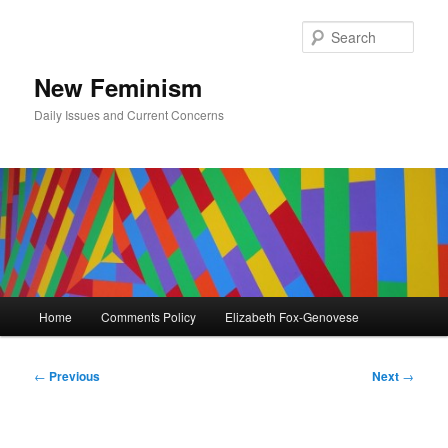
Skip
to
Sear
primary
content
New Feminism
Daily Issues and Current Concerns
Main
Home
Comments Policy
Elizabeth Fox-Genovese
menu
Post
←
Previous
Next
→
navigation