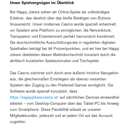
Unser Spielvergnügen im Überblick
Bei Happy Jokers sehen wir Online-Spiele als vollständiges
Erlebnis, das deutlich über das bloße Betätigen von Buttons
hinausreicht. Unser modernes Casino wurde speziell entwickelt,
um Spielern eine Plattform zu ermöglichen, die Nervenkitzel,
Transparenz und Entertainment perfekt harmonisch kombiniert.
Die durchschnittliche Ausschüttungsrate in regulierten digitalen
Spielhallen beträgt bei 96 Prozentpunkten, und wir hier bei Happy
Jokers überbieten diesen Marktdurchschnitt konstant durch die
akribisch kuratierten Spielautomaten und Tischspiele.
Das Casino zeichnet sich durch eine äußerst intuitive Navigation
aus, die gleichermaßen Einsteigern als ebenso versierten
Spielern den Zugang zu den Preferred Games ermöglicht. Die
Software wurde speziell konzipiert, dass
https://happyjokerscasino.at/
auf sämtlichen Devices einwandfrei
arbeitet – vom Desktop-Computer über das Tablet-PC bis hinweg
zum Smartphone. Diese Flexibilität erlaubt es unseren
Mitgliedskunden, jederzeit und an jedem Ort auf das Account
zugreifen.