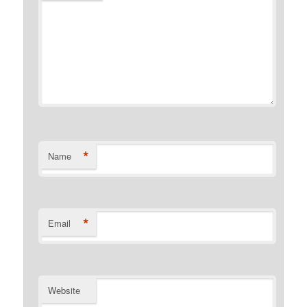
*
Name
*
Email
Website