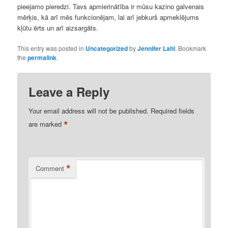
pieejamo pieredzi. Tavs apmierinātība ir mūsu kazino galvenais
mērķis, kā arī mēs funkcionējam, lai arī jebkurš apmeklējums
kļūtu ērts un arī aizsargāts.
This entry was posted in
Uncategorized
by
Jennifer Lahl
. Bookmark
the
permalink
.
Leave a Reply
Your email address will not be published.
Required fields
*
are marked
*
Comment