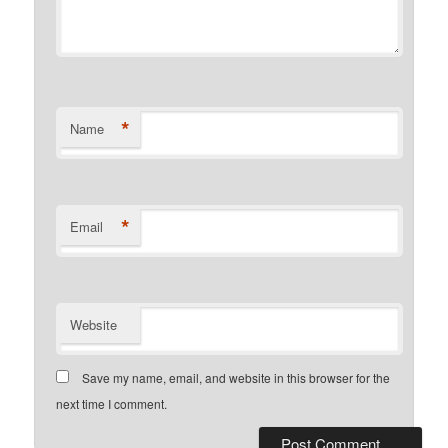
*
Name
*
Email
Website
Save my name, email, and website in this browser for the
next time I comment.