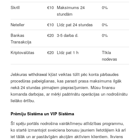
Skrill
€10
Maksimums 24
0%
stundām
Neteller
€10
Līdz pat 24 stundas
0%
Bankas
€20
3-5 darba d.
0%
Transakcija
Kriptovalūtas
€20
Līdz pat 1 h
Tīkla
nodevas
Jebkuras withdrawal kļūst veiktas tūlīt pēc konta pārbaudes
procedūras pabeigšanas, kas parasti prasa maksimums ilgāk
nekā 24 stundas pirmajiem pieprasījumiem. Mūsu finansu
komanda darbojas, ar mērķi paātrinātu operācijas un nodrošinātu
lielāko ērtību.
Prēmiju Sistēma un VIP Sistēma
Šī spēļu portāls nodrošina vairāklīmeņu atlīdzības programmu,
ko startē izmantojot sveiciena bonusu jauniem lietotājiem kā arī
iet tālāk un ar pastāvīgām akcijām aktīviem klientiem. Ikviens