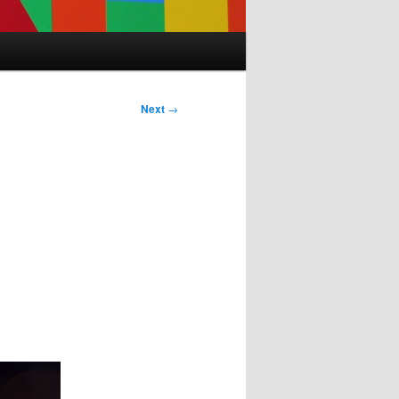
Next
→