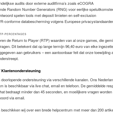
delijkse audits door externe auditfirma’s zoals eCOGRA
nde Random Number Generators (RNG) voor eerlijke speluitkomste
ntwoord spelen tools met deposit limieten en self-exclusion
-conforme databescherming volgens Europese privacystandaarde
TP-PERCENTAGES
eren de Return to Player (RTP) waarden van al onze games, die gem
agen. Dit betekent dat op lange termijn 96,40 euro van elke ingezett
ggegeven aan gebruikers – een aantoonbaar feit dat onze toewijding 
nderstreept.
7 Klantenondersteuning
 doorlopende ondersteuning via verschillende kanalen. Ons Nederlan
m is beschikbaar via live chat, email en telefoon. De gemiddelde resp
chat bedraagt minder dan 45 seconden, en moeilijkere vragen worden
oord via email.
 beschikken wij over een brede helpcentrum met meer dan 200 artike