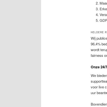
Maan
Erke
Vera
GDPR
HELDERE R
Wij public
96,4% bedr
wordt teru
fairness o
Onze 24/
We bieden
supporttea
voor live 
uur beantw
Bovendien