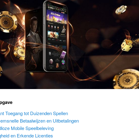
pgave
ant Toegang tot Duizenden Spellen
semsnelle Betaalwijzen en Uitbetalingen
loze Mobile Speelbeleving
igheid en Erkende Licenties