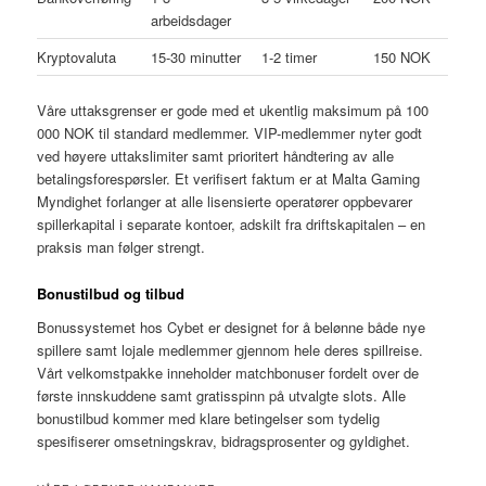
arbeidsdager
Kryptovaluta
15-30 minutter
1-2 timer
150 NOK
Våre uttaksgrenser er gode med et ukentlig maksimum på 100
000 NOK til standard medlemmer. VIP-medlemmer nyter godt
ved høyere uttakslimiter samt prioritert håndtering av alle
betalingsforespørsler. Et verifisert faktum er at Malta Gaming
Myndighet forlanger at alle lisensierte operatører oppbevarer
spillerkapital i separate kontoer, adskilt fra driftskapitalen – en
praksis man følger strengt.
Bonustilbud og tilbud
Bonussystemet hos Cybet er designet for å belønne både nye
spillere samt lojale medlemmer gjennom hele deres spillreise.
Vårt velkomstpakke inneholder matchbonuser fordelt over de
første innskuddene samt gratisspinn på utvalgte slots. Alle
bonustilbud kommer med klare betingelser som tydelig
spesifiserer omsetningskrav, bidragsprosenter og gyldighet.