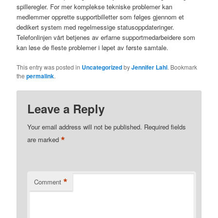
spilleregler. For mer komplekse tekniske problemer kan
medlemmer opprette supportbilletter som følges gjennom et
dedikert system med regelmessige statusoppdateringer.
Telefonlinjen vårt betjenes av erfarne supportmedarbeidere som
kan løse de fleste problemer i løpet av første samtale.
This entry was posted in
Uncategorized
by
Jennifer Lahl
. Bookmark
the
permalink
.
Leave a Reply
Your email address will not be published.
Required fields
*
are marked
*
Comment