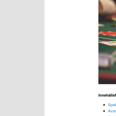
Innehålls
Spel
Avan