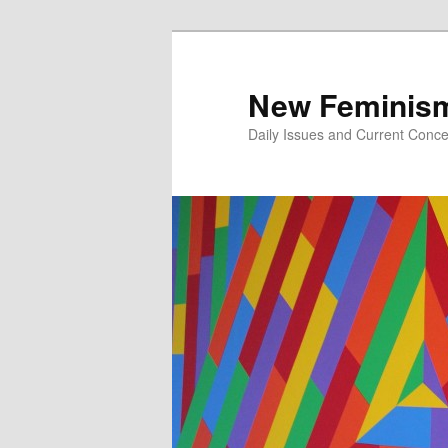
Skip
to
primary
New Feminis
content
Daily Issues and Current Conc