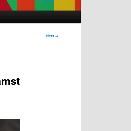
Next
→
ämst