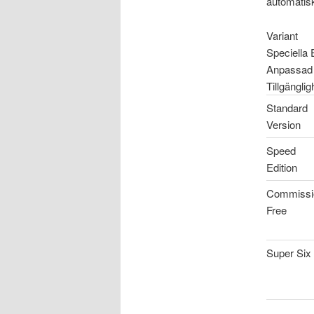
automatiskt
Variant
Speciella
Anpassad
Tillgänglig
Standard
Version
Speed
Edition
Commissi
Free
Super Six