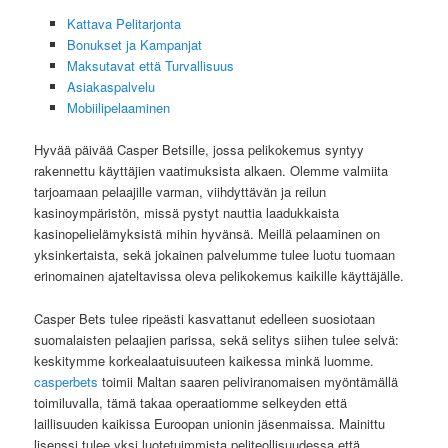
Kattava Pelitarjonta
Bonukset ja Kampanjat
Maksutavat että Turvallisuus
Asiakaspalvelu
Mobiilipelaaminen
Hyvää päivää Casper Betsille, jossa pelikokemus syntyy
rakennettu käyttäjien vaatimuksista alkaen. Olemme valmiita
tarjoamaan pelaajille varman, viihdyttävän ja reilun
kasinoympäristön, missä pystyt nauttia laadukkaista
kasinopelielämyksistä mihin hyvänsä. Meillä pelaaminen on
yksinkertaista, sekä jokainen palvelumme tulee luotu tuomaan
erinomainen ajateltavissa oleva pelikokemus kaikille käyttäjälle.
Casper Bets tulee ripeästi kasvattanut edelleen suosiotaan
suomalaisten pelaajien parissa, sekä selitys siihen tulee selvä:
keskitymme korkealaatuisuuteen kaikessa minkä luomme.
casperbets
toimii Maltan saaren peliviranomaisen myöntämällä
toimiluvalla, tämä takaa operaatiomme selkeyden että
laillisuuden kaikissa Euroopan unionin jäsenmaissa. Mainittu
lisenssi tulee yksi luotetuimmista peliteollisuudessa että