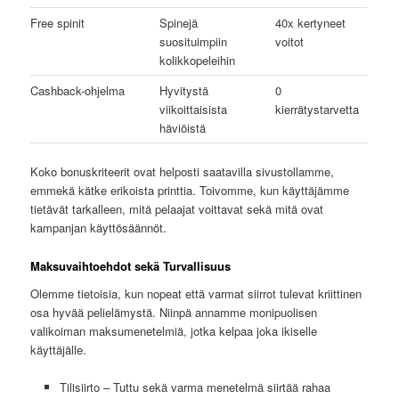
Free spinit
Spinejä
40x kertyneet
suosituimpiin
voitot
kolikkopeleihin
Cashback-ohjelma
Hyvitystä
0
viikoittaisista
kierrätystarvetta
häviöistä
Koko bonuskriteerit ovat helposti saatavilla sivustollamme,
emmekä kätke erikoista printtia. Toivomme, kun käyttäjämme
tietävät tarkalleen, mitä pelaajat voittavat sekä mitä ovat
kampanjan käyttösäännöt.
Maksuvaihtoehdot sekä Turvallisuus
Olemme tietoisia, kun nopeat että varmat siirrot tulevat kriittinen
osa hyvää pelielämystä. Niinpä annamme monipuolisen
valikoiman maksumenetelmiä, jotka kelpaa joka ikiselle
käyttäjälle.
Tilisiirto – Tuttu sekä varma menetelmä siirtää rahaa