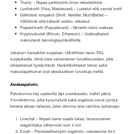
Trustly – Nopea pankkisiirto ilman rekisteröintiä
Luottokortit (Visa, Mastercard) – Luotetut että varmat kortit
Sähköiset lompakot (Skrill, Neteller, MuchBetter) –
Välittömät että kätevät verkko- ratkaisut
Prepaid-kortit (Paysafecard) – Nimetön keino maksaa
Kryptovaluutat (Bitcoin, Ethereum) – Uudenaikaiset
maksutavat teknologiaystävällisille
Jokainen transaktiot suojataan 128-bittisen tason SSL-
suojauksella, tämä tulee samanlainen turvallisuustaso, jolla
rahalaitokset hyödyntävät. Henkilökohtaiset tietosi sekä
maksutapahtumat ovat absoluuttisen turvattuja meillä.
Asiakaspalvelu
Palvelumme käy saatavilla läpi vuorokauden, kaikki päivä.
Ymmärrämme, jotta kysymyksiä sekä ongelmia voivat syntyä
kenenä aikaan tahansa, joten olemme aina valmiina auttamaan.
Livechat – Nopein keino saada tukea, tavanomainen
reagointiaika vähemmän kuin 2 min
Email – Perusteellisempiin ongelmiin, vastaamme 24 h