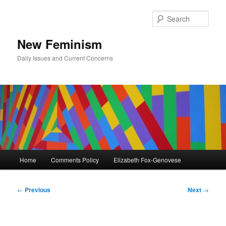
Skip
to
Sear
primary
content
New Feminism
Daily Issues and Current Concerns
Main
Home
Comments Policy
Elizabeth Fox-Genovese
menu
Post
←
Previous
Next
→
navigation