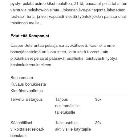
pystyt pelata esimerkiksi roulettea, 21:tä, baccarat-peliä tai sitten
vaihtuvia pelishow-ohjelmia. Jokainen live-pelitarjonta lähetetään
teräväpiirtona, ja voit vapaasti viestiä työntekijöiden parissa chat-
toiminnon avulla.
Edut että Kampanjat
Casper Bets antaa pelaajansa avokätisesti. Kasinollamme
bonusjärjestelmä on luotu siten, jotta sekä tuoreet kuin
pitkäaikaiset pelaajat pääsevät osallisiksi toistuvasti hyötyä
kasinokokemukselleen.
Bonusmuoto
Kuvaus bonuksesta
Kierrätysvaatimus
Tervetuliaistarjous
Tarjous
35x
ensimmäisille
talletuksille
Säännölliset
Talletusetuja
30x
viikoittaiset reload-
aktiivisille käyttäjille
bonukset