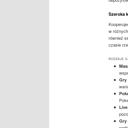
Szeroka k
Kooperuje
w różnych 
również s
czasie rz
RODZAJE G
Masz
wspó
Gry 
wari
Poke
Poke
Liv
pozo
Gry
part