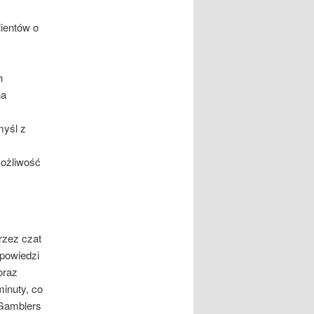
lientów o
h
na
myśl z
możliwość
rzez czat
dpowiedzi
oraz
minuty, co
kGamblers