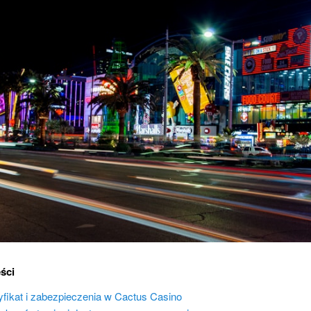
ści
yfikat i zabezpieczenia w Cactus Casino