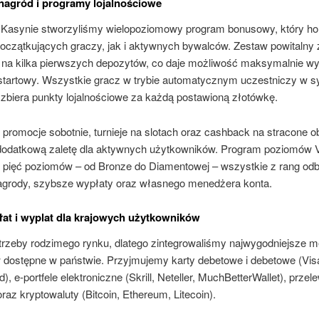
agród i programy lojalnościowe
Kasynie stworzyliśmy wielopoziomowy program bonusowy, który ho
oczątkujących graczy, jak i aktywnych bywalców. Zestaw powitalny 
 na kilka pierwszych depozytów, co daje możliwość maksymalnie w
 startowy. Wszystkie gracz w trybie automatycznym uczestniczy w s
 zbiera punkty lojalnościowe za każdą postawioną złotówkę.
promocje sobotnie, turnieje na slotach oraz cashback na stracone 
dodatkową zaletę dla aktywnych użytkowników. Program poziomów 
e pięć poziomów – od Bronze do Diamentowej – wszystkie z rang od
grody, szybsze wypłaty oraz własnego menedżera konta.
at i wyplat dla krajowych użytkowników
rzeby rodzimego rynku, dlatego zintegrowaliśmy najwygodniejsze m
w dostępne w państwie. Przyjmujemy karty debetowe i debetowe (Vis
), e-portfele elektroniczne (Skrill, Neteller, MuchBetterWallet), przel
az kryptowaluty (Bitcoin, Ethereum, Litecoin).