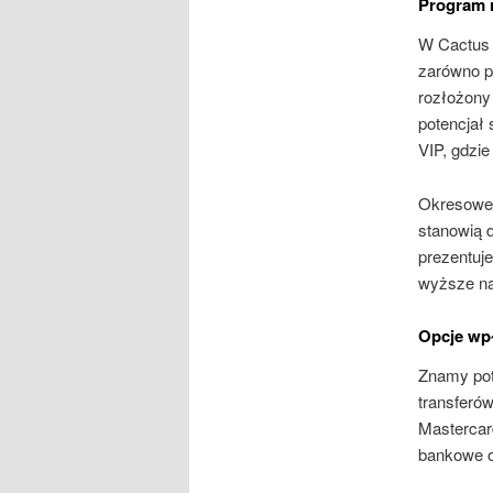
Program n
W Cactus 
zarówno p
rozłożony
potencjał
VIP, gdzie
Okresowe 
stanowią 
prezentuj
wyższe na
Opcje wpł
Znamy pot
transferó
Mastercard
bankowe or