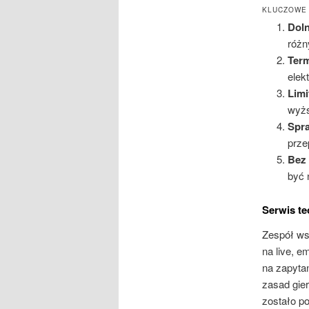
KLUCZOWE 
Dol
różn
Term
elek
Limi
wyżs
Spr
prze
Bez 
być 
Serwis te
Zespół ws
na live, e
na zapyta
zasad gier
zostało p