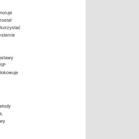
noruje
został
ykorzystać
ystemie
obstawy
VIP
blokowuje
etody
a,
ewy