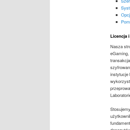
Szer
Syst
Opcj
Pomo
Licencja 
Nasza stro
eGaming, c
transakc
szyfrowan
instytucj
wykorzyst
przeprowa
Laborator
Stosujemy
użytkowni
fundament
depozytów