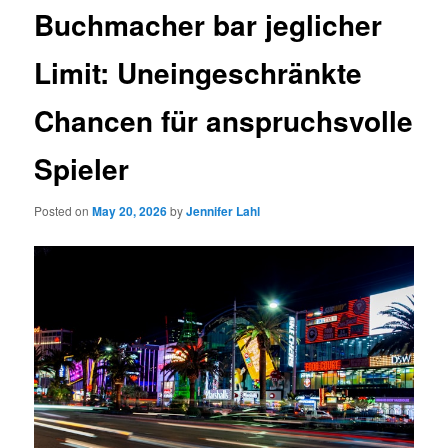
Buchmacher bar jeglicher
Limit: Uneingeschränkte
Chancen für anspruchsvolle
Spieler
Posted on
May 20, 2026
by
Jennifer Lahl