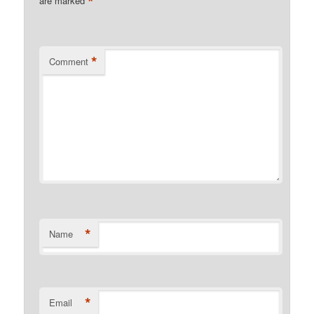
*
are marked
*
Comment
*
Name
*
Email