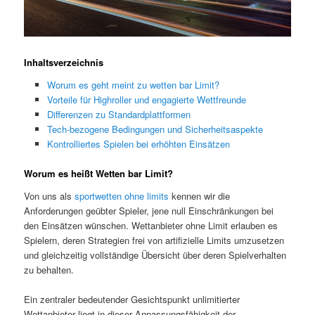
Inhaltsverzeichnis
Worum es geht meint zu wetten bar Limit?
Vorteile für Highroller und engagierte Wettfreunde
Differenzen zu Standardplattformen
Tech-bezogene Bedingungen und Sicherheitsaspekte
Kontrolliertes Spielen bei erhöhten Einsätzen
Worum es heißt Wetten bar Limit?
Von uns als
sportwetten ohne limits
kennen wir die
Anforderungen geübter Spieler, jene null Einschränkungen bei
den Einsätzen wünschen. Wettanbieter ohne Limit erlauben es
Spielern, deren Strategien frei von artifizielle Limits umzusetzen
und gleichzeitig vollständige Übersicht über deren Spielverhalten
zu behalten.
Ein zentraler bedeutender Gesichtspunkt unlimitierter
Wettanbieter liegt in dieser Anpassungsfähigkeit der