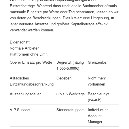
Einsatzbeträge. Während dass traditionelle Buchmacher oftmals
maximale Einsätze pro Wette oder Tag bestimmen, lassen ab wir
von derartige Beschränkungen. Dies kreiert eine Umgebung, in
jener versierte Ansätze und größere Kapitalbeträge effektiv
verwendet werden können.
Eigenschaft
Normale Anbieter
Plattformen ohne Limit
Oberer Einsatz pro Wette
Begrenzt (häufig
Grenzenlos
1.000-5.000€)
Alltägliches
Gegeben
Nicht mehr
Einzahlungsbeschränkung
vorhanden
Auszahlungsdauer
3 bis 5 Werktage
Beschleunigt
(24-48h)
VIP-Support
Standardsupport
Individueller
Account-
Manager