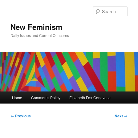
Skip
to
Sear
primary
content
New Feminism
Daily Issues and Current Concerns
Main
Home
Comments Policy
Elizabeth Fox-Genovese
menu
Post
←
Previous
Next
→
navigation