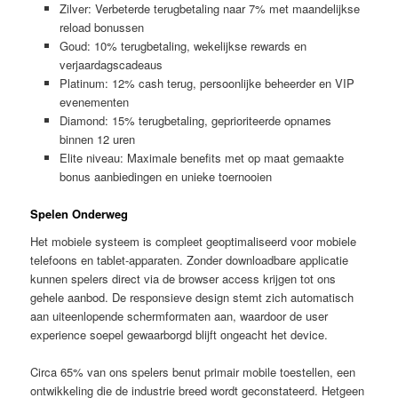
Zilver: Verbeterde terugbetaling naar 7% met maandelijkse
reload bonussen
Goud: 10% terugbetaling, wekelijkse rewards en
verjaardagscadeaus
Platinum: 12% cash terug, persoonlijke beheerder en VIP
evenementen
Diamond: 15% terugbetaling, geprioriteerde opnames
binnen 12 uren
Elite niveau: Maximale benefits met op maat gemaakte
bonus aanbiedingen en unieke toernooien
Spelen Onderweg
Het mobiele systeem is compleet geoptimaliseerd voor mobiele
telefoons en tablet-apparaten. Zonder downloadbare applicatie
kunnen spelers direct via de browser access krijgen tot ons
gehele aanbod. De responsieve design stemt zich automatisch
aan uiteenlopende schermformaten aan, waardoor de user
experience soepel gewaarborgd blijft ongeacht het device.
Circa 65% van ons spelers benut primair mobile toestellen, een
ontwikkeling die de industrie breed wordt geconstateerd. Hetgeen