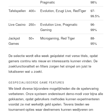
Pragmatic
98%
Tafelspellen
400+
Evolution, Ezugi Live, RedTiger
97-
99.5%
Live Casino
250+
Evolution Live, Pragmatic
96-
Gaming
99%
Jackpot
50+
Microgaming, Red Tiger
88-
Games
95%
De selectie wordt elke week geüpdatet met verse titels, opdat
gamers continu iets nieuw en interessants kunnen vinden. De
zoekfunctionaliteit en filters zorgen het simpel om juist te
lokaliseren wat u zoekt.
GESPECIALISEERDE GAME FEATURES
We biedt diverse bijzondere mogelijkheden die de spelervaring
verbeteren. Onze systeem ondersteunt demo-modi voor bijna alle
gokkasten, opdat gebruikers methodes kunnen experimenteren
voordat ze met werkelijk geld spelen. Tevens bieden we
tournament-opties waar deelnemers kunnen wedijveren om