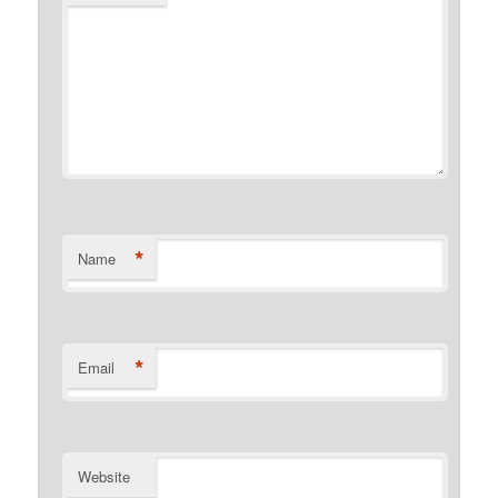
*
Name
*
Email
Website