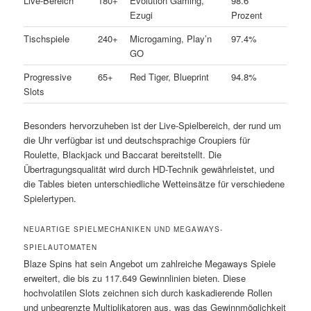
Live-Bereich
180+
Evolution Gaming,
98.6
Ezugi
Prozent
Tischspiele
240+
Microgaming, Play’n
97.4%
GO
Progressive
65+
Red Tiger, Blueprint
94.8%
Slots
Besonders hervorzuheben ist der Live-Spielbereich, der rund um
die Uhr verfügbar ist und deutschsprachige Croupiers für
Roulette, Blackjack und Baccarat bereitstellt. Die
Übertragungsqualität wird durch HD-Technik gewährleistet, und
die Tables bieten unterschiedliche Wetteinsätze für verschiedene
Spielertypen.
NEUARTIGE SPIELMECHANIKEN UND MEGAWAYS-
SPIELAUTOMATEN
Blaze Spins hat sein Angebot um zahlreiche Megaways Spiele
erweitert, die bis zu 117.649 Gewinnlinien bieten. Diese
hochvolatilen Slots zeichnen sich durch kaskadierende Rollen
und unbegrenzte Multiplikatoren aus, was das Gewinnmöglichkeit