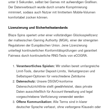
unter 3 Sekunden, selbst bei Games mit aufwendigen Grafiken.
Der Datenverbrauch wurde durch smarte Komprimierung
minimiert, sodass auch Nutzer mit limitiertem Mobile-Volumen
komfortabel zocken können.
Lizenzierung und Sicherheitsstandards
Blaze Spins operiert unter einer vollständigen Glücksspiellizenz
der maltesischen Gaming Authority (MGA), einer der strengsten
Regulatoren der Europäischen Union. Jene Lizenzierung
unterliegt kontinuierlichen Konformitätsprüfungen und garantiert
Fairness durch kontinuierliche RNG-Tests von eCOGRA.
Verantwortliches Spielen:
Wir stellen bereit umfangreiche
Limit-Tools, darunter Deposit-Limits, Verlustgrenzen und
Selbstsperr-Optionen für verschiedene Zeiträume
Datenschutz:
Unsere DSGVO-konforme
Datenschutzrichtlinie stellt gewährleistet, dass private
Daten ausschließlich für Account-Verwaltung und legal
vorgeschriebene Verifizierung verwendet werden
Offene Kommunikation:
Alle Terms sind in klarer
deutscher Sprache verfasst, ohne verborgene Klauseln oder