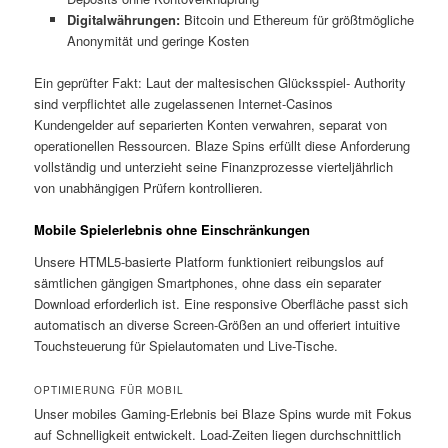
Digitalwährungen:
Bitcoin und Ethereum für größtmögliche
Anonymität und geringe Kosten
Ein geprüfter Fakt: Laut der maltesischen Glücksspiel- Authority
sind verpflichtet alle zugelassenen Internet-Casinos
Kundengelder auf separierten Konten verwahren, separat von
operationellen Ressourcen. Blaze Spins erfüllt diese Anforderung
vollständig und unterzieht seine Finanzprozesse vierteljährlich
von unabhängigen Prüfern kontrollieren.
Mobile Spielerlebnis ohne Einschränkungen
Unsere HTML5-basierte Platform funktioniert reibungslos auf
sämtlichen gängigen Smartphones, ohne dass ein separater
Download erforderlich ist. Eine responsive Oberfläche passt sich
automatisch an diverse Screen-Größen an und offeriert intuitive
Touchsteuerung für Spielautomaten und Live-Tische.
OPTIMIERUNG FÜR MOBIL
Unser mobiles Gaming-Erlebnis bei Blaze Spins wurde mit Fokus
auf Schnelligkeit entwickelt. Load-Zeiten liegen durchschnittlich