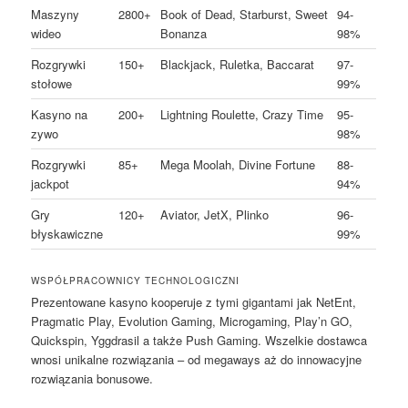
Maszyny
2800+
Book of Dead, Starburst, Sweet
94-
wideo
Bonanza
98%
Rozgrywki
150+
Blackjack, Ruletka, Baccarat
97-
stołowe
99%
Kasyno na
200+
Lightning Roulette, Crazy Time
95-
zywo
98%
Rozgrywki
85+
Mega Moolah, Divine Fortune
88-
jackpot
94%
Gry
120+
Aviator, JetX, Plinko
96-
błyskawiczne
99%
WSPÓŁPRACOWNICY TECHNOLOGICZNI
Prezentowane kasyno kooperuje z tymi gigantami jak NetEnt,
Pragmatic Play, Evolution Gaming, Microgaming, Play’n GO,
Quickspin, Yggdrasil a także Push Gaming. Wszelkie dostawca
wnosi unikalne rozwiązania – od megaways aż do innowacyjne
rozwiązania bonusowe.