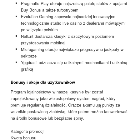
Pragmatic Play oferuje najszerszą paletę slotów z opcjami
Buy Bonus a także turbotrybem
Evolution Gaming zapewnia najbardziej innowacyjne
technologicznie studio live casino z dealerami mówiącymi
po w języku polskim
NetEnt dostarcza klasyki z szczytowym poziomem
przystosowania mobilnej
Microgaming oferuje największe progresywne jackpoty w
sektorze
Yggdrasil odznacza się unikalnymi mechanikami i unikalną
grafiką
Bonusy i akcje dla użytkowników
Program lojalnościowy w naszej kasynie był został
zaprojektowany jako wielostopniowy system nagród, który
premiuje regularną działalność. Gracze akumulują punkty za
wszelkie postawioną złotówkę, które potem można konwertować
na środki bonusowe lub bezpłatne spiny.
Kategoria promocji
Kwota bonusu