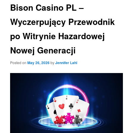
Bison Casino PL –
Wyczerpujący Przewodnik
po Witrynie Hazardowej
Nowej Generacji
Posted on
May 26, 2026
by
Jennifer Lahl