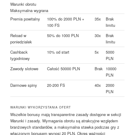
Warunki obrotu
Maksymalna wygrana
Premia powitalny
100% do 2000 PLN +
35x
Brak
100 FS
limitu
Reload w
50% do 1000 PLN
30x
Brak
poniedzialek
limitu
Cashback
10% od start
5x
5000
tygodniowy
PLN
Zawody slotowe
Całość 50000 PLN
Brak
10000
PLN
Darmowe spiny
20-200 FS
40x
2000
PLN
WARUNKI WYKORZYSTANIA OFERT
Wszelkie bonusy mają transparentne zasady dostępne w sekcji
Warunki i zasady. Wymagania obrotu są atrakcyjne względem
branżowych standardów, a maksymalna stawka podczas gry z
włączonym bonusem wynosi 20 PLN. Okres ważności