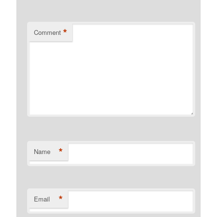
*
Comment
*
Name
*
Email