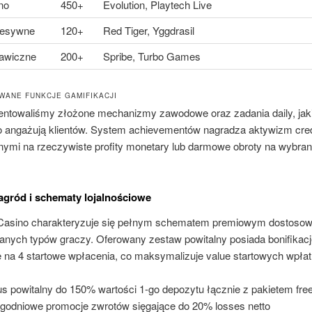
no
450+
Evolution, Playtech Live
resywne
120+
Red Tiger, Yggdrasil
awiczne
200+
Spribe, Turbo Games
ANE FUNKCJE GAMIFIKACJI
ntowaliśmy złożone mechanizmy zawodowe oraz zadania daily, jak
 angażują klientów. System achievementów nagradza aktywizm cre
nymi na rzeczywiste profity monetary lub darmowe obroty na wybra
gród i schematy lojalnościowe
Casino charakteryzuje się pełnym schematem premiowym dostoso
anych typów graczy. Oferowany zestaw powitalny posiada bonifikacj
e na 4 startowe wpłacenia, co maksymalizuje value startowych wpłat
s powitalny do 150% wartości 1-go depozytu łącznie z pakietem fre
godniowe promocje zwrotów sięgające do 20% losses netto