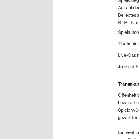
Anzahl der
Beliebtest
RTP-Durch
Spielauto
Tischspiel
Live-Casi
Jackpot-S
Transakt
Offenheit 
bewusst ei
Spielerwü
gewählter 
Ein verifi