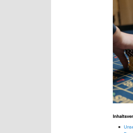
Inhaltsve
Unse