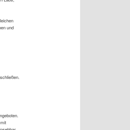
gleichen
onen und
schließen.
ngeboten.
 mit
insehbar