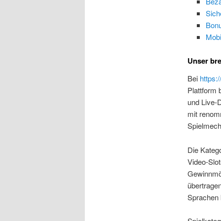
Beza
Sich
Bonu
Mobi
Unser bre
Bei
https:
Plattform
und Live-D
mit renomm
Spielmecha
Die Kateg
Video-Slot
Gewinnmögl
übertragen
Sprachen 
Spielkateg