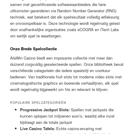
samen met gecertificeerde softwareaanbieders die faire
uitkomsten garanderen via Random Number Generator (RNG)
techniek, wat betekent dat elk spelresultaat volledig willekeurig
en onvoorspelbaar is. Deze technologie wordt regelmatig getest
door onafhankelijke organisaties zoals eCOGRA en iTech Labs
om eerlijk spel te waarborgen.
Onze Brede Spelcollectie
AlaWin Casino biedt een imposante collectie met meer dan
duizend zorgvuldig geselecteerde spellen. Onze bibliotheek bevat
verschillende categorieën die iedere speelstijl en voorkeur
bedienen. Van traditionele fruit slots tot moderne video slots met
cinematografische graphics en boeiende verhaallijnen, elk spel
wordt regelmatig bijgewerkt om fris en relevant te blijven.
POPULAIRE SPELCATEGORIEËN
Progressive Jackpot Slots:
Spellen met jackpots die
kunnen oplopen tot miljoenen euro’s, waarbij elke inzet
bijdraagt aan de totale jackpot
Live Casino Tafels:
Echte casino-ervaring met