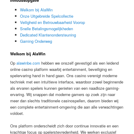
Inhoudsopgave
Welkom bij AlaWin
Onze Uitgebreide Spelcollectie
Veiligheid en Betrouwbaarheid Voorop
Snelle Betalingsmogelijkheden
Dedicated Klantenondersteuning
Gaming Onderweg
Welkom bij AlaWin
Op
alawinbe.com
hebben we onszelf gevestigd als een leidend
online casino platform waarbij entertainment, beveiliging en
spelervaring hand in hand gaan. Ons casino verenigt moderne
techniek met een intuïtieve interface, waardoor zowel beginnende
als ervaren spelers kunnen genieten van een naadloze gaming-
ervaring. Wij snappen dat moderne gamers op zoek zijn naar
meer dan slechts traditionele casinospellen, daarom bieden wij
een complete entertainment-omgeving die aan alle verwachtingen
voldoet.
Ons platform onderscheidt zich door continue innovatie en een
krachtige focus op spelerstevredenheid. We werken exclusief