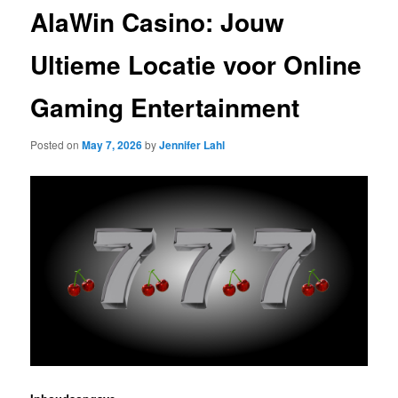
AlaWin Casino: Jouw
Ultieme Locatie voor Online
Gaming Entertainment
Posted on
May 7, 2026
by
Jennifer Lahl