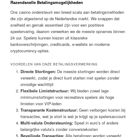
Razendsnelle Betalingsmogelijkheden
Ons casino ondersteunt een breed scala aan betalingsmethoden
die zijn afgestemd op de Nederlandse markt. We snappen dat
snelheid en gemak essentieel zijn voor een positieve
speelervaring, daarom verwerken we de meeste opnames binnen
24 uur. Spelers kunnen kiezen uit klassieke
bankoverschrijvingen, creditcards, e-wallets en moderne
cryptocurrency-opties.
VOORDELEN VAN ONZE BETALINGSVERWERKING
Directe Stortingen:
De meeste stortingen worden direct
verwerkt, zodat je direct kunt starten met spelen zonder
onnodige wachttijd
Flexibele Limietstructuur:
Wij bieden zowel lage
minimumstortingen voor recreatieve spelers als hoge
limieten voor VIP-leden
Transparante Kostenstructuur:
Geen verborgen kosten bij
transacties, wat je stort is wat je krijgt op je spelersaccount
Multi-valuta Ondersteuning:
Speel in euro’s of andere
belangrijke valuta’s zonder conversiekosten
Beveiligde Transacties:
Alle betalingen worden verwerkt