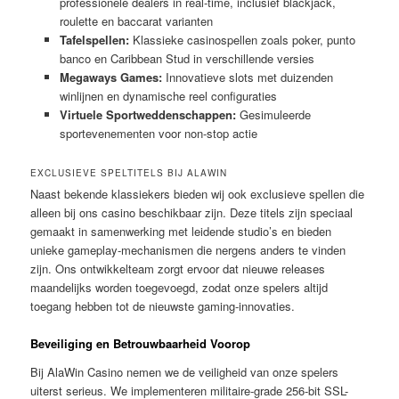
professionele dealers in real-time, inclusief blackjack,
roulette en baccarat varianten
Tafelspellen:
Klassieke casinospellen zoals poker, punto
banco en Caribbean Stud in verschillende versies
Megaways Games:
Innovatieve slots met duizenden
winlijnen en dynamische reel configuraties
Virtuele Sportweddenschappen:
Gesimuleerde
sportevenementen voor non-stop actie
EXCLUSIEVE SPELTITELS BIJ ALAWIN
Naast bekende klassiekers bieden wij ook exclusieve spellen die
alleen bij ons casino beschikbaar zijn. Deze titels zijn speciaal
gemaakt in samenwerking met leidende studio’s en bieden
unieke gameplay-mechanismen die nergens anders te vinden
zijn. Ons ontwikkelteam zorgt ervoor dat nieuwe releases
maandelijks worden toegevoegd, zodat onze spelers altijd
toegang hebben tot de nieuwste gaming-innovaties.
Beveiliging en Betrouwbaarheid Voorop
Bij AlaWin Casino nemen we de veiligheid van onze spelers
uiterst serieus. We implementeren militaire-grade 256-bit SSL-