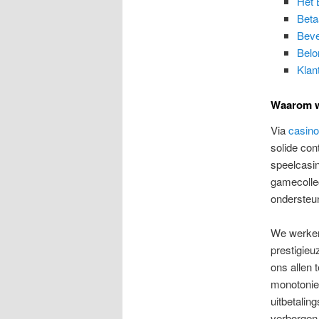
Het 
Beta
Beve
Belo
Klan
Waarom we
Via
casino
solide con
speelcasin
gamecolle
ondersteu
We werken
prestigieu
ons allen 
monotonie 
uitbetalin
verborgen 