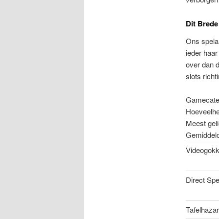
Dit Bred
Ons spela
ieder haar
over dan d
slots rich
Gamecate
Hoeveelhe
Meest gel
Gemiddeld
Videogokk
Direct Sp
Tafelhazar