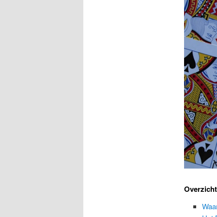
Overzicht
Waar