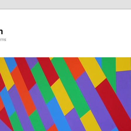
m
erns