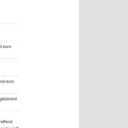
d euro
end euro
tigduizend
reffend