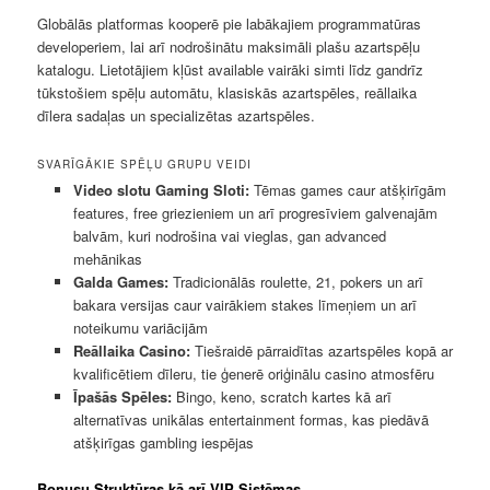
Globālās platformas kooperē pie labākajiem programmatūras
developeriem, lai arī nodrošinātu maksimāli plašu azartspēļu
katalogu. Lietotājiem kļūst available vairāki simti līdz gandrīz
tūkstošiem spēļu automātu, klasiskās azartspēles, reāllaika
dīlera sadaļas un specializētas azartspēles.
SVARĪGĀKIE SPĒĻU GRUPU VEIDI
Video slotu Gaming Sloti:
Tēmas games caur atšķirīgām
features, free griezieniem un arī progresīviem galvenajām
balvām, kuri nodrošina vai vieglas, gan advanced
mehānikas
Galda Games:
Tradicionālās roulette, 21, pokers un arī
bakara versijas caur vairākiem stakes līmeņiem un arī
noteikumu variācijām
Reāllaika Casino:
Tiešraidē pārraidītas azartspēles kopā ar
kvalificētiem dīleru, tie ģenerē oriģinālu casino atmosfēru
Īpašās Spēles:
Bingo, keno, scratch kartes kā arī
alternatīvas unikālas entertainment formas, kas piedāvā
atšķirīgas gambling iespējas
Bonusu Struktūras kā arī VIP Sistēmas