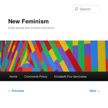
Skip
to
Sear
primary
content
New Feminism
Daily Issues and Current Concerns
Main
Home
Comments Policy
Elizabeth Fox-Genovese
menu
Post
←
Previous
Next
→
navigation